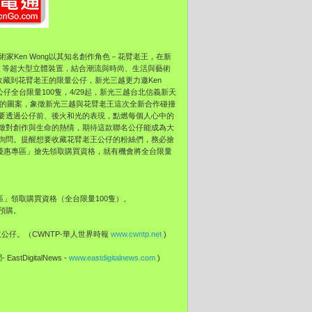
家Ken Wong以其知名創作角色－花臂老王，
在新
》等超大型立體裝置，
結合潮流與時尚、生活與藝術
會收藏到花臂老王的限量公仔，
新光三越更力邀Ken
仔全台限量100隻，4/29起，
新光三越台北信義新天
』的圖案，
象徵新光三越與花臂老王這次全新合作碰撞
要透過公仔前、後火和光的表現，點燃每個人心中的
徵對創作與生命的熱情，
期待這款聯名公仔能成為大
詢問。
提醒想要收藏花臂老王公仔的粉絲們，
務必搶
優惠專區」
搶先領取購買資格，就有機會將全台限量
區」
領取購買資格（全台限量100隻）。
成預購。
領取公仔。（CWNTP-華人世界時報
www.cwntp.net
)
EastDigitalNews -
www.eastdigitalnews.com
)