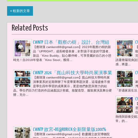
« 較新的文章
Related Posts
CWNTP 日本「觀察の樹 」設計、台灣組
【應瑋漢 cwnkent88@gmail.com】2023年觀察の樹的新
【
裝成「UPRIGHT」長椅 —守護兒童成長的
品「UPRIGHT」成長椅發表會，針對孩子坐姿的守護者、
姿勢
新品「Kino Buddy」貼心夥伴椅，可享受屬於自己的小憩
時光！自2018年發表「Kino Stool」獲得...
請蕭青陽現身說
感，將靈...
CWNTP 2024 「崑山科技大學時尚展演事業
C
【應瑋漢 cwnkent88@gmail.com】崑山科技大學時尚展
【
系」畢業決選 王聖芬力邀好友竇騰璜、
演事業系於近期舉辦了年度畢業專題決選，這場盛會不僅
家
李東元、林韋君、林右剛、潘奕丞共同
是學生四年學習的成果展示，更是他們創意與努力的結
灣
晶。學生們自力打造的作品涵蓋設計剪裁、妝髮造型、服裝展演及舞台硬
「舒適家居生活」
評審「冥日」作品榮獲第一名（組員曾
體，充分...
嘉佑、李家萮、李苡嫻）
C
【
熱情與節奏交錯
常」的...
CWNTP 故宮×BE@RBRICK全新限量版1000%
【應瑋漢 cwnkent88@gmail.com】歡慶國立故宮博物院
《清明上河圖》聯名款庫柏力克熊 10/25