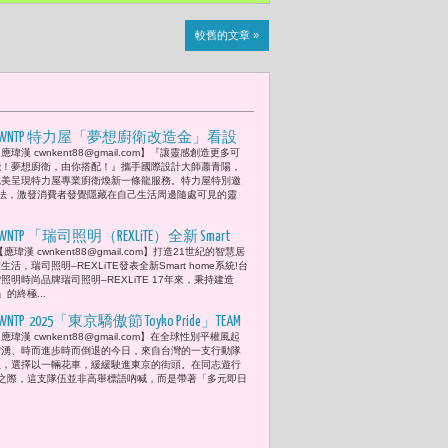
較舊的文章 »
CWNTP 特力屋「夢想廚衛改造金」看設
應瑋漢 cwnkent88@gmail.com】『讓靈感創造更多可
計大師蕭青陽將生活靈感轉念夢想廚衛
能！夢想廚衛，由你搭配！』攜手國際設計大師蕭青陽，
裝潢新設計
完美呈現特力屋專業廚衛煥新一條龍服務。特力屋特別邀
法，激發消費者發覺隱藏在自己生活周邊隨處可見的靈
WNTP 「瑞司照明（REXLiTE）全新 Smart
應瑋漢 cwnkent88@gmail.com】打造21世紀的智慧居
home 系統」導入去中心化技術 打造21世
生活，瑞司照明–REXLiTE發表全新Smart home系統!台
紀的智慧居家生活
照明時尚品牌瑞司照明–REXLiTE 17年來，秉持建造
的終極...
WNTP 2025「東京驕傲節 Toyko Pride」TEAM
應瑋漢 cwnkent88@gmail.com】在全球性別平權風起
TAIWAN挺台灣花車加入陣容 汪俐伶
雲湧、時而進步時而倒退的今日，來自台灣的一支行動隊
（WANGLILING）打造閃光會折射彩虹光芒
伍，選擇以一輛花車，緩緩駛進東京的街頭。在同志遊行
之際，這支隊伍並非高舉標語吶喊，而是帶著「多元即日
的驚喜造型