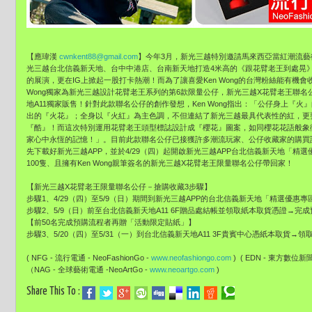
【應瑋漢
cwnkent88@gmail.com
】今年3月，
新光三越特別邀請馬來西亞當紅潮流藝術
光三越台北信義新天地、台中中港店、
台南新天地打造4米高的《跟花臂老王到處晃
的展演，
更在IG上掀起一股打卡熱潮！而為了讓喜愛Ken Wong的台灣粉絲能有機
Wong獨家為新光三越設計花臂老王系列的第6款限量公仔，
新光三越X花臂老王聯名公
地A11獨家販售！
針對此款聯名公仔的創作發想，Ken Wong指出：「公仔身上『火
出的『火花』；全身以『
火紅』為主色調，不但連結了新光三越最具代表性的紅，
更
『酷』！
而這次特別運用花臂老王頭型標誌設計成『櫻花』圖案，
如同櫻花花語般象
家心中永恆的記憶！」。
目前此款聯名公仔已接獲許多潮流玩家、公仔收藏家的購買
先下載好新光三越APP，並於4/29（四）
起開啟新光三越APP台北信義新天地「精選
100隻、且擁有Ken Wong親筆簽名的新光三越X花臂老王限量聯名公仔帶回家！
【新光三越X花臂老王限量聯名公仔－搶購收藏3步驟】
步驟1、4/29（四）至5/9（日）
期間到新光三越APP的台北信義新天地「精選優惠專
步驟2、5/9（日）前至台北信義新天地A11 6F贈品處結帳並領取紙本取貨憑證→完
【前50名完成預購流程者再贈「活動限定貼紙」】
步驟3、5/20（四）至5/31（一）到台北信義新天地A11 3F貴賓中心憑紙本取貨→
( NFG - 流行電通 - NeoFashionGo -
www.neofashiongo.com
) ( EDN - 東方數位新聞- 
（NAG - 全球藝術電通 -NeoArtGo -
www.neoartgo.com
)
Share This To :