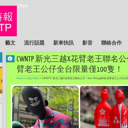
18px
藝文
流行話題
新車快訊
影音
聯絡合作
CWNTP 新光三越X花臂老王聯名公仔！
臂老王公仔全台限量僅100隻！
Home
»
4設計時尚
»
CWNTP 新光三越X花臂老王聯名公仔！Ken Wong第6款花臂老王公仔全台