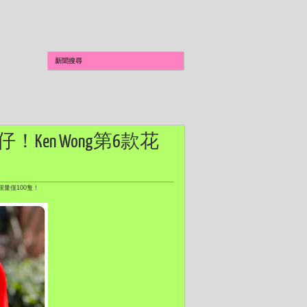
Ken Wong第6款花
限量僅100隻！