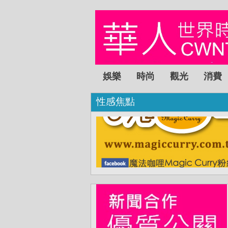
娛樂
時尚
觀光
消費
性感焦點