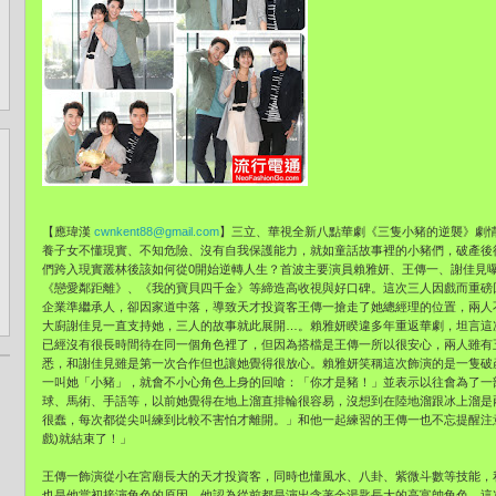
【應瑋漢
cwnkent88@gmail.com
】三立、華視全新八點華劇《三隻小豬的逆襲》劇
養子女不懂現實、不知危險、沒有自我保護能力，就如童話故事裡的小豬們，破產後
們跨入現實叢林後該如何從0開始逆轉人生？首波主要演員賴雅妍、王傳一、謝佳見
《戀愛鄰距離》、《我的寶貝四千金》等締造高收視與好口碑。這次三人因戲而重磅
企業準繼承人，卻因家道中落，導致天才投資客王傳一搶走了她總經理的位置，兩人
大廚謝佳見一直支持她，三人的故事就此展開…。賴雅妍睽違多年重返華劇，坦言這
已經沒有很長時間待在同一個角色裡了，但因為搭檔是王傳一所以很安心，兩人雖有
悉，和謝佳見雖是第一次合作但也讓她覺得很放心。賴雅妍笑稱這次飾演的是一隻破
一叫她「小豬」，就會不小心角色上身的回嗆：「你才是豬！」並表示以往會為了一
球、馬術、手語等，以前她覺得在地上溜直排輪很容易，沒想到在陸地溜跟冰上溜是
很蠢，每次都從尖叫練到比較不害怕才離開。」和他一起練習的王傳一也不忘提醒注
戲)就結束了！」
王傳一飾演從小在宮廟長大的天才投資客，同時也懂風水、八卦、紫微斗數等技能，
也是他當初接演角色的原因。他認為從前都是演出含著金湯匙長大的高富帥角色，這