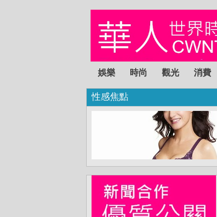
娛樂
時尚
觀光
消費
性感焦點