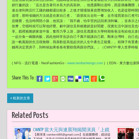
妍打趣的說：「這次是含著符水長大的高富帥。」他透露剛出道時，因是偶像團體，
連去便利商店打工賺的錢都還比較多，之後才慢慢隨著資歷增加收入，也是從那時開
道理，那時省錢的方法就是在家自己煮，「跟朋友出去吃一餐，去市場買菜自己煮可
息睡覺，也沒時間陪小孩，他笑說：「我不嬌，怕辛苦的話回來演幹嘛。」並表示之
按摩，空檔時就可以幫他紓壓。劇中謝佳見和賴雅妍是好閨蜜，現實生活中謝佳見也
享。戲裡賴雅妍家道中落，奮而力爭上游，謝佳見透露在大學時期爸爸沒有給他太多
一起分食一碗雞肉飯，因此他時常告訴自己千萬不能讓自己窮。剛來台灣時，自己也
說一帆風順的生活很無聊，我喜歡從高低起伏的人生中產生正能量」。前陣子有置產
錢再決定買房子，到時候如果爸爸有贊助我再跟你們說。」（CWNTP-華人世界時報
( NFG - 流行電通 - NeoFashionGo -
www.neofashiongo.com
) ( EDN - 東方數位新聞- 
Share This To :
« 較新的文章
Related Posts
CWNTP 當大元與連晨翔揭開演員「上鏡
C
【應瑋漢 cwnkent88@gmail.com】在娛樂圈裡，鏡頭從
【
保養」的祕密
宴
不留情。演員必須同時承受劇情與現實的雙重考驗：既要