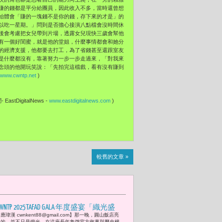
賺的錢都是平分給團員，因此收入不多，當時還曾想
始體會「賺的一塊錢不是你的錢，存下來的才是」的
以吃一星期。」問到是否擔心接演八點檔會沒時間休
後會考慮把女兒帶到片場，透露女兒現快三歲會幫他
有一個好閨蜜，就是他的堂姐，什麼事情都會和她分
的經濟支援，他都要去打工，為了省錢甚至還跟室友
是什麼都沒有，靠著努力一步一步走過來，「對我來
念頭的他開玩笑說：「先拍完這檔戲，看有沒有賺到
www.cwntp.net
)
EastDigitalNews -
www.eastdigitalnews.com
)
較舊的文章 »
WNTP 2025 TAFAD GALA 年度盛宴「織光盛
應瑋漢 cwnkent88@gmail.com】那一晚，圓山飯店亮
」-- 4. GIOIA PAN 品牌主理人潘怡良從
起的，並不只是燈光。在這座長年象徵官方敘事與歷史權