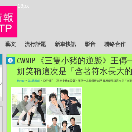
18px
藝文
流行話題
新車快訊
影音
聯絡合作
CWNTP 《三隻小豬的逆襲》王
妍笑稱這次是「含著符水長大
Home
»
2綜藝戲劇
»
CWNTP 《三隻小豬的逆襲》王傳一為戲鑽研命理 賴雅妍笑稱這次是「含