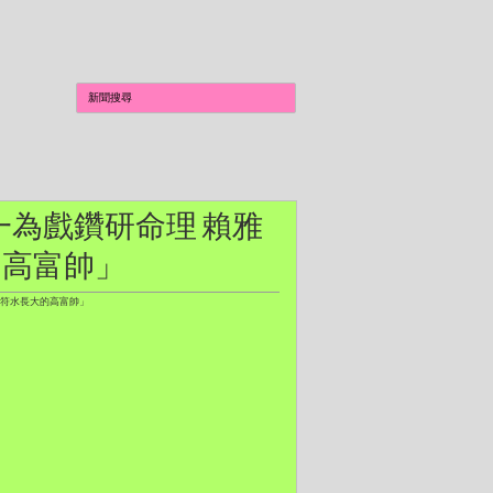
傳一為戲鑽研命理 賴雅
的高富帥」
著符水長大的高富帥」