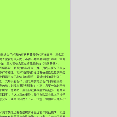
情描述白手起家的富爸爸某天突然宣布破產！三名富
從天堂被打落人間，不得不離開奢華的舒適圈，當他
曝光，三人都曾為三立多部戲劇如《兩個爸爸》、
回歸再聚，賴雅妍飾演朱家二姊，是利益優先的家族
不打不相識，而賴雅妍的身邊還有位個性溫暖的閨蜜
次回歸三立的心情有點緊張，因近年以拍電影為主，
五、六年沒有合作，但老朋友再次合作的感覺很熟
產的豬，到現在還沒習慣被叫小豬，只要一聽到王傳
部戲學一樣才藝，但這部戲要學的才藝超多，包含冰
兩回事，「冰上真的很滑，覺得自己踩在冰上的樣子
意安全，並開玩笑說：「若不注意，很怕還沒開始(拍
私底下的他也有在接觸算命且從前年開始鑽研，而這
次的角色卻是憑著自己的能力向上爬，在一旁的賴雅