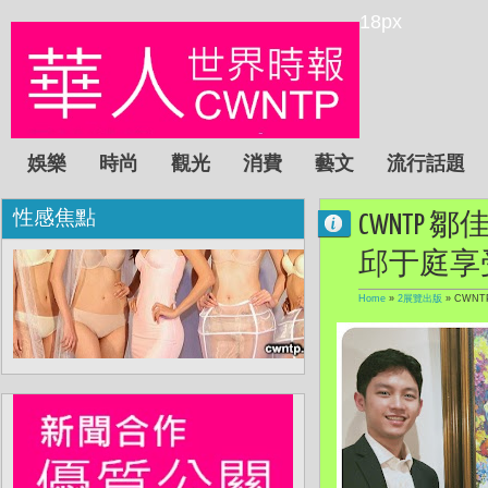
18px
娛樂
時尚
觀光
消費
藝文
流行話題
性感焦點
CWNTP
邱于庭享
Home
»
2展覽出版
»
CWN