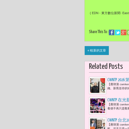
( EDN - 東方數位新聞- EastDi
Share This To :
« 較新的文章
Related Posts
CWNTP 2
【應瑋漢 cwn
（Légio
織、新舊並存的
CWNTP 
【應瑋漢 cwn
影》沉浸式
看便不再只是觀看
CWNTP 
【應瑋漢 cwn
術數位18
航。這不只是一場