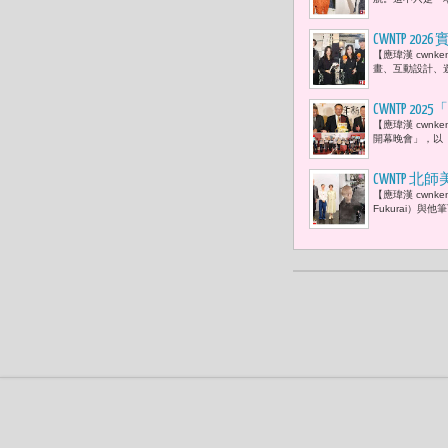
CWNTP 
【應瑋漢 cwnk
世代莊為丞
畫、互動設計、遊
CWNTP 
【應瑋漢 cwn
發展永不停
開幕晚會」，以「
讚賞不已
CWNTP
【應瑋漢 cwnk
「看見，從
Fukurai）