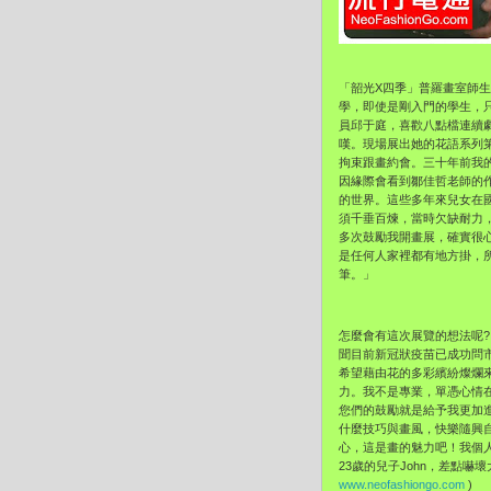
「韶光X四季」普羅畫室師生
學，即使是剛入門的學生，
員邱于庭，喜歡八點檔連續
嘆。現場展出她的花語系列
拘束跟畫約會。三十年前我
因緣際會看到鄒佳哲老師的
的世界。這些多年來兒女在
須千垂百煉，當時欠缺耐力
多次鼓勵我開畫展，確實很
是任何人家裡都有地方掛，
筆。」
怎麼會有這次展覽的想法呢
聞目前新冠狀疫苗已成功問
希望藉由花的多彩繽紛燦爛
力。我不是專業，單憑心情
您們的鼓勵就是給予我更加
什麼技巧與畫風，快樂隨興
心，這是畫的魅力吧！我個
23歲的兒子John，差點嚇壞大
www.neofashiongo.com
)