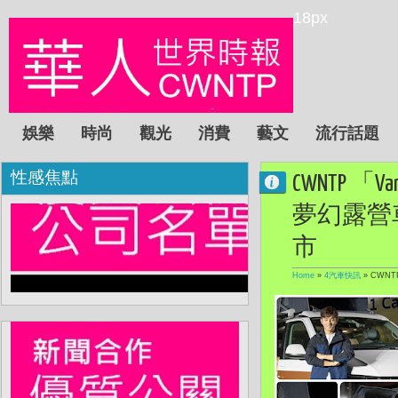
18px
娛樂
時尚
觀光
消費
藝文
流行話題
性感焦點
CWNTP
夢幻露營車福斯
市
Home
»
4汽車快訊
»
CWNT