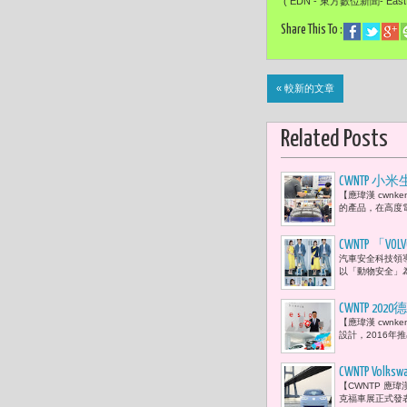
( EDN - 東方數位新聞- EastDi
Share This To :
« 較新的文章
Related Posts
CWNTP 小
【應瑋漢 cwn
換膜」安心
的產品，在高度
CWNTP 
汽車安全科技領導
以「動物安全」
CWNTP 20
【應瑋漢 cwn
獎
設計，2016年推
CWNTP V
【CWNTP 應瑋
克福車展正式發表 