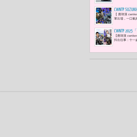
CWNTP S
【 應瑋漢 cwn
軍出場，一口氣揭曉
CWNTP
【應瑋漢 cwn
放空 用音
抖出往事：十一