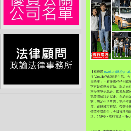
【應瑋漢
cwnkent88@gmail
往 VanLife的移動新生活。今日
冒險王」－宥勝擔任特別嘉賓，
下更是個熱愛冒險、
親近自
享受著說走就走、四海為家
完美體驗說走就走、
自給自足
家，滿足生活所需，
完全不
度、
跳脫城市框架、帶著全
價值不謀而合，
今日福斯商
活。( NFG - 流行電通 - NeoF