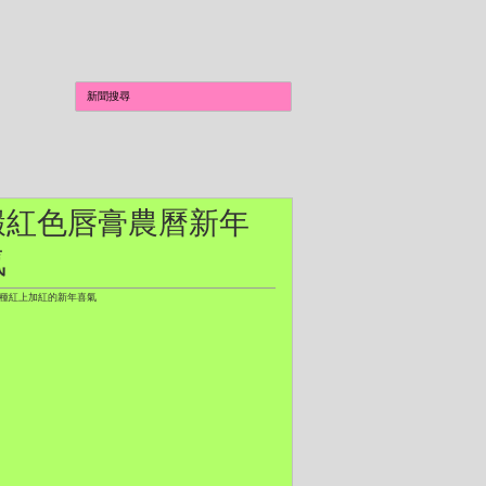
Satin】絲緞紅色唇膏農曆新年
氣
量版 三種紅上加紅的新年喜氣