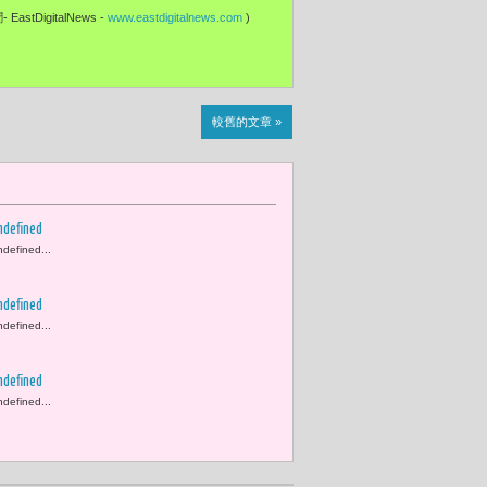
EastDigitalNews -
www.eastdigitalnews.com
)
較舊的文章 »
ndefined
ndefined...
ndefined
ndefined...
ndefined
ndefined...