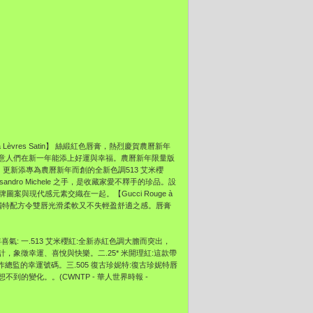
 à Lèvres Satin】 絲緞紅色唇膏，熱烈慶賀農曆新年
意人們在新一年能
添上好運與幸福。農曆新年限量版
特，更新添專為農曆新年而創的全新色調513 艾米櫻
sandro Michele 之手，是收藏家愛不釋手的珍品。設
將品牌圖案與現代
感元素交織在一起。【Gucci Rouge à
獨特配方令雙唇光滑柔軟又不失輕盈舒適之感。唇膏
氣: 一.513 艾米櫻紅:全新赤紅色調大膽而突出，
計，
象徵幸運、喜悅與快樂。二.25* 米開理紅:這款帶
作總監的幸運號碼。三.
505 復古珍妮特:復古珍妮特唇
想不到的變化。。(CW
NTP - 華人世界時報 -