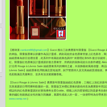
【應瑋漢
cwnkent88@gmail.com
】Gucci 推出三款農曆新年限量版 【Gucci Rouge
的來臨。限量版唇膏以節慶作為設
計靈感，鐫刻花紋的金色唇膏管披上紅色新衣，寓
絲緞唇膏為節日送禮佳選，此系列
中有兩款經典色調25* 米開理紅和505 復古珍妮
紅。限量版紅色唇膏設計靈感源於復古唇膏管，所鐫刻的裝飾
花紋出自創作總監 Ales
計沿用 Rouge à Lèvres Satin 絲緞唇膏系列的獨特之處，向裝飾藝術風格借鑒，
Lèvres Satin】絲緞唇膏色澤飽滿且質地滋潤，賦予雙唇持久及完美絲
緞質感妝效。
色
彩飽滿且亮麗奪目、並具有淡淡紫羅蘭香氣。
【Gucci Rouge à Lèvres Satin】農曆新年限量版絲緞紅色唇膏，
三種紅上加紅的新年喜
完美展露節日帶閃爍和歡樂的
一面。限量版艾米櫻紅唇膏的顏色特意為農曆新年而設
標誌性的紅色唇膏靈源於好萊塢傳奇女星Gold
ie。標籤上的25星號標記則是參考自創
膏的鏽紅色能挑起女性的魅力與嫵媚，展
露性感迷人的一面，一抺便即時為你帶來意
www.cwntp.net
)