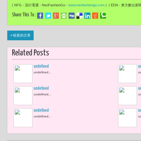
( NFG - 流行電通 - NeoFashionGo -
www.neofashiongo.com
) ( EDN - 東方數位新聞- 
Share This To :
« 較新的文章
Related Posts
undefined
u
undefined...
u
undefined
u
undefined...
u
undefined
u
undefined...
u