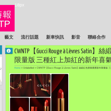
18px
藝文
流行話題
新車快訊
影音
聯絡合作
CWNTP【Gucci Rouge à Lèvres 
限量版 三種紅上加紅的新年喜
Home
» Unlabelled »
CWNTP【Gucci Rouge à Lèvres Satin】絲緞紅色唇膏農曆新年限