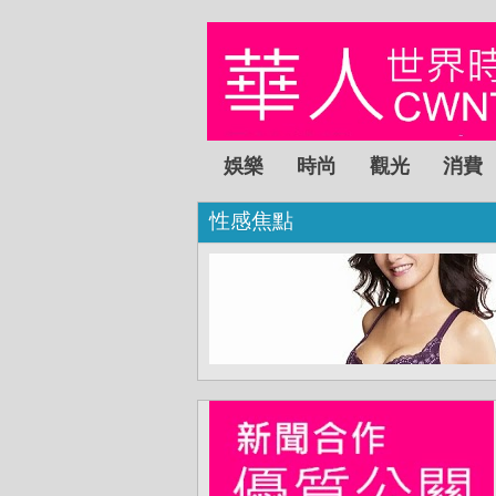
娛樂
時尚
觀光
消費
性感焦點