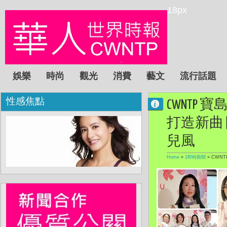
18px
娛樂
時尚
觀光
消費
藝文
流行話題
性感焦點
CWNTP
打造新曲 
兒風
Home
»
1即時新聞
»
CWN