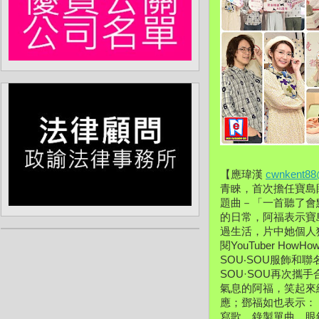
【應瑋漢 
cwnkent88
青睞，首次擔任寶島
題曲－「一首聽了會
的日常，阿福表示寶
過生活，片中她個人
閱YouTuber 
SOU‧SOU服飾和
SOU·SOU再次
氣息的阿福，笑起來
應；鄧福如也表示：
寫歌、錄製單曲，眼