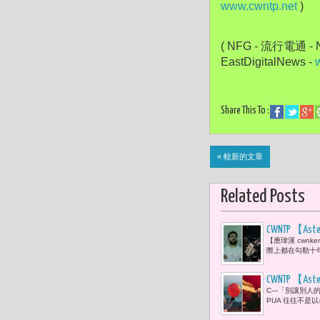
www.cwntp.net
 )
( NFG - 流行電通 - N
EastDigitalNews - 
Share This To :
« 較新的文章
Related Posts
CWNTP 
【應瑋漢 cwn
心智與文明
際上都在勾勒十年
CWNTP 
C---「別讓別人
復成功的高
PUA 往往不是