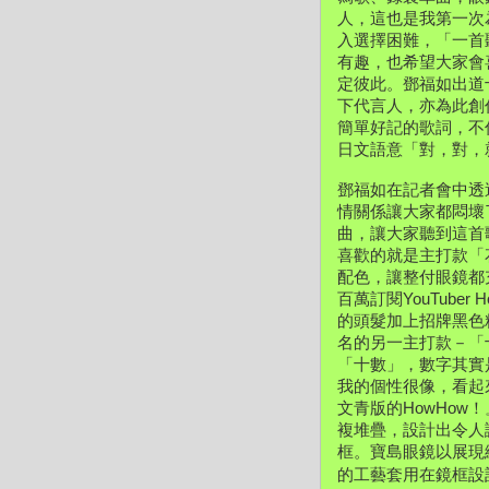
人，這也是我第一次
入選擇困難，「一首
有趣，也希望大家會喜
定彼此。鄧福如出道
下代言人，亦為此創
簡單好記的歌詞，不
日文語意「對，對，
鄧福如在記者會中透過
情關係讓大家都悶壞
曲，讓大家聽到這首
喜歡的就是主打款「
配色，讓整付眼鏡都
百萬訂閱YouTub
的頭髮加上招牌黑色
名的另一主打款－「
「十數」，數字其實
我的個性很像，看起
文青版的HowHow
複堆疊，設計出令人
框。寶島眼鏡以展現
的工藝套用在鏡框設