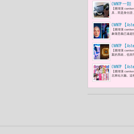
CWNTP
【應瑋漢 cwn
具，而是身分證
CWNTP 【As
【應瑋漢 cwnkent
生產權Sema
象徵意義已遠超技
CWNTP 
【應瑋漢 cwn
果清算開始
案的系統，也崇拜
代的最強優
CWNTP 【
【應瑋漢 cwn
圈模範生楊
北車站大廳。這