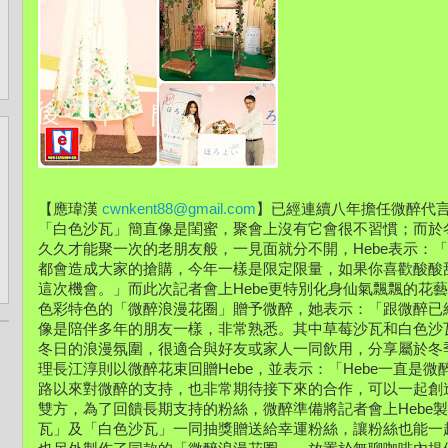
【應瑋漢 
cwnkent88@gmail.com
】
已經連續八年擔任微醉代言
「白色沙瓦」簡直像是閨蜜，聚會上沒有它會很不習慣；
而於
久久才能聚一次的老朋友般，一見面就分不開，Hebe表示：
「
都會造成大家的搶購，
今年一樣是限定限量，如果你喜歡酸酸
這次機會。」
而此次記者會上Hebe更特別化身仙氣飄飄的花
色彩特色的「微醉浪漫花圈」
贈予微醉，她表示：「跟微醉已
像是陪伴多年的朋友一樣，非常熟悉。
其中草莓沙瓦和白色沙
冬日的浪漫氛圍，很適合與好友或家人一同飲用，
分享屬於冬
理長江淳則以微醉花束回贈Hebe，並表示：「
Hebe一直是
路以來對微醉的支持，
也非常期待接下來的合作，可以一起創
雙方，為了回饋長期支持的粉絲，
微醉準備將記者會上Hebe
瓦」及「白色沙瓦」一同抽獎贈送給幸運粉絲，
讓粉絲也能一