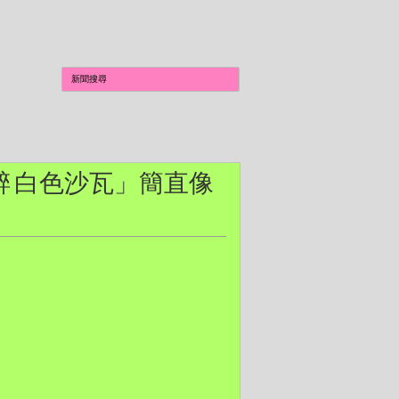
OI微醉 白色沙瓦」簡直像