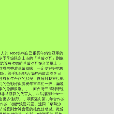
人的Hebe笑稱自己跟長年銷售冠軍的
冬季季節限定上市的「草莓沙瓦」
則像
聽說每次微醉草莓沙瓦在台限量上市
甜甜的香濃草莓風味，
一定要好好把握
藝師，
親手點綴結合微醉兩款滿溢冬日
經有多年合作的默契，
微醉對我來說就
瓦的色彩好似慶祝年末年初一般，
滿溢
季的微醉浪漫。」，
而台灣三得利總經
微醉非常稱職的代言人，
非常謝謝Hebe一
造更多佳績!」，
即將邁向第九年合作的
製作的「微醉浪漫花圈」連同「
草莓沙
起感受到女神喜愛的搖曳舒服感。
微醉