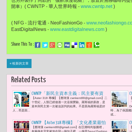
也另外製作了同款的「微醉浪漫花圈」，
放置於無聊咖啡內提
( CWNTP - 華人世界時報 - 
www.cwntp.net
 )
開車）
( NFG - 流行電通 - NeoFashionGo - 
www.neofashiongo.c
EastDigitalNews - 
www.eastdigitalnews.com
 )
Share This To :
« 較新的文章
Related Posts
CWNTP「新民主資本主義：民主要有資
C
【Aster 318 專欄】【應瑋漢 cwnkent88@gmail.com】二
【
本才夠強大，資本要有民主才有人性。
十世紀，人類已經做過一次這個實驗。羅斯福的新政，是
「
民主提供正當性（Legitimacy），資本提
資本與民主第一次被迫談判的結果。不是因為羅斯福是好
D
人，而是因...
時，為了保護國
供動能（Capacity）。」-- 在資本、國家
或...
與AI科技之上，重寫『人』的位置。
CWNTP 【Aster 318 專欄】「文化產業最怕
【應瑋漢 cwnkent88@gmail.com】在亞洲時尚版圖裡，
【
的，不是失敗。而是永遠停留在起跑線
有兩個名字常被放在同一個句子裡。一個是Seoul Fashion