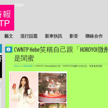
18px
藝文
流行話題
新車快訊
影音
聯絡合作
CWNTP Hebe笑稱自己跟「HOROY
是閨蜜
Home
»
1即時新聞
»
CWNTP Hebe笑稱自己跟「HOROYOI微醉 白色沙瓦」簡直像是閨蜜