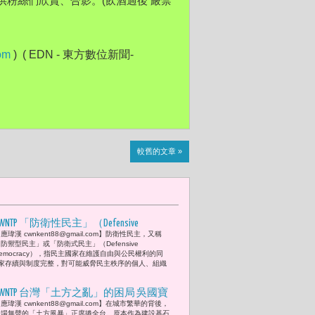
供粉絲們欣賞、合影。(飲酒過後 嚴禁
om
 )  ( EDN - 東方數位新聞- 
較舊的文章 »
WNTP 「防衛性民主」（Defensive
應瑋漢 cwnkent88@gmail.com】防衛性民主，又稱
Democracy）的建立 :「民主不包含自我毀
防禦型民主」或「防衛式民主」（Defensive
滅的義務。」-- 德國聯邦憲法法院『民
emocracy），指民主國家在維護自由與公民權利的同
家存續與制度完整，對可能威脅民主秩序的個人、組織
主與自由只有在制度支撐下才有意義，
失去防衛性，民主將成為空殼。』
CWNTP ​台灣「土方之亂」的困局 吳國寶
應瑋漢 cwnkent88@gmail.com】在城市繁華的背後，
與張麗莉聯合呼籲：「政府在制度落地
一場無聲的「土方風暴」正席捲全台。原本作為建設基石