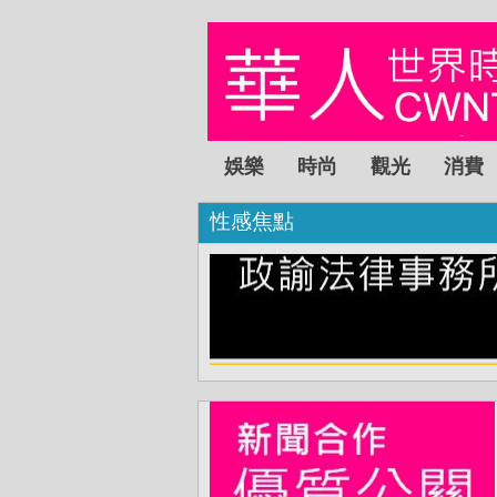
娛樂
時尚
觀光
消費
性感焦點