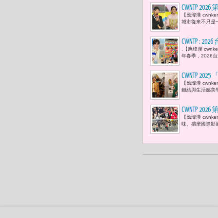
CWNTP 
【應瑋漢 cwn
們該如何定
城市從來不只是一
CWNTP :
.【應瑋漢 cw
日、韓、泰與港
年春季，2026台
等人氣角色
CWNTP 2
【應瑋漢 cwnk
鏈結與生活感美學放
CWNTP 
【應瑋漢 cwn
戴立忍、劉
味、揣摩國際影