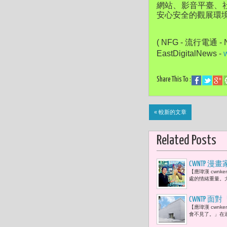
網站、影音平臺、
安心安全的觀展環
( NFG - 流行電通 - N
EastDigitalNews - 
Share This To :
« 較新的文章
Related Posts
CWNTP 漫
【應瑋漢 cwn
科教館集體
處的情緒重量。
​CWNT
【應瑋漢 cwn
未來成為「
會不見了。」在