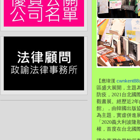
【應瑋漢 
cwnkent88
區盛大展開，
主題
防疫，
2021台北
觀書展。經歷近2年
館」，由韓國出版協
為主題，
實虛併進
「
2020義大利波
權，
首度在台北國際