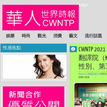
18px
娛樂
時尚
觀光
消費
藝文
流行話題
性感焦點
CWNTP
翻譯院（K
性別、第
Home
»
2展覽出版
»
CWN
想像力意涵