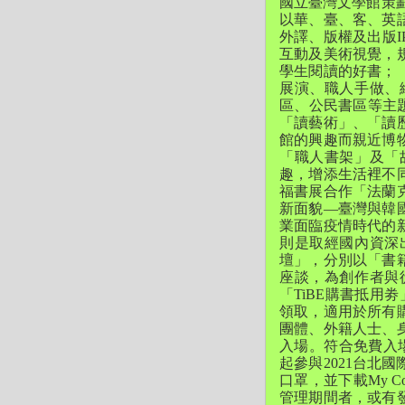
國立臺灣文學館策
以華、臺、客、
英
外譯、版權及出版I
互動及美術視覺，
學生閱讀的好書；
展演、職人手做、
區、公民書區等主
「讀藝術」、「讀
館的興趣而親近博
「職人書架」
及「
趣，增添生活裡不
福書展合作「法蘭
新面貌—
臺灣與韓
業面臨疫情時代的
則是取經國內資深
壇」，分別以「書
座談，
為創作者與
「TiBE購書抵用劵
領取，
適用於所有
團體、外籍人士、
入場。符合免費入
起參與2021台北
口罩，並下載My 
管理期間者，或有