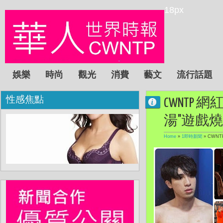
18px
娛樂
時尚
觀光
消費
藝文
流行話題
性感焦點
CWNTP
湯"遊戲燒
Home
»
1即時新聞
»
CWN