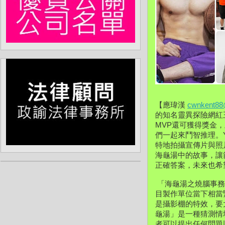
【應瑋漢 
cwnkent88
的知名靈異探險網紅
MVP還可獲得獎金
們一起來鬥智推理。Yo
特地拍攝宣傳片與照
海龜湯中的故事，讓
正確答案，未來也希
 「海龜湯之燒腦事
目製作單位當下相當
是攝影棚的特效，要
龜湯」是一種猜測情
者可以提出任何問題