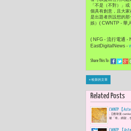
「不是（不對）」或
個具有創意，且大家
是出題者所設想的那
( CWNTP - 
娛）
( NFG - 流行電通 - N
EastDigitalNews - 
Share This To :
« 較新的文章
Related Posts
CWNTP【
.【應瑋漢 cw
局。世界看
被「有」綁架，
CWNTP 