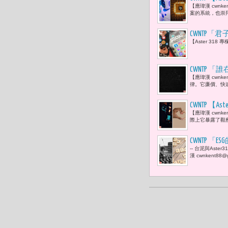
【應瑋漢 cwn
果清算開始
案的系統，也崇拜
代的最強優
CWNTP
【Aster 318 
個讚，才能
CWNTP
【應瑋漢 cwn
會失去『內
律。它廉價、快速
CWNTP 【
【應瑋漢 cwnk
西方制度分
際上它暴露了觀
CWNTP
-- 台泥與Ast
革命 Aste
漢 cwnkent8