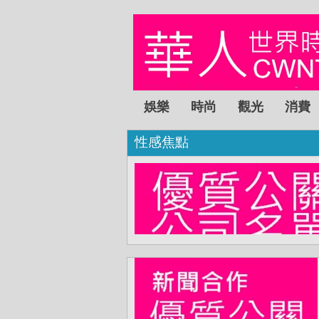
娛樂
時尚
觀光
消費
性感焦點