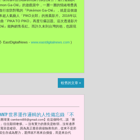
mon Ga-Olé』的遊戲當中，
一層一層的情緒堆疊真
攻防對戰的『Pokémon Ga-Olé』，就是這個遊
超人氣藝人「PIKO太郎」
的推薦影片。2016年以
「PIKA TO PIKO」再度引爆話題。這次透過影片
 Ga-Olé』能夠銷售長紅。而許久未到台灣的他，
也跟現
)
EastDigitalNews -
www.eastdigitalnews.com
)
較舊的文章 »
CWNTP 世界運作邏輯的人性備忘錄「不
應瑋漢 cwnkent88@gmail.com】在這個時代，談「善
是世界變了，而是你終於看懂了世界，
良」往往顯得奢侈。-- 沒有實力的善良是軟弱，沒有邊界
並決定用自己的方式，與它共存。」 --
的寬容是縱容。.因為真正最容易侵蝕善良的，從來不是邪
當生存成為壓力，選擇就不再來自價值，而是來自代
【毓老師(愛新覺羅·毓鋆) 逝世十五週年