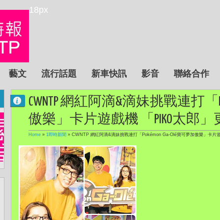
18px
藝文
流行話題
新車快訊
影音
聯絡合作
CWNTP 網紅阿滴&滴妹挑戰連打「Poké
傲樂」卡片遊戲機 「PIKO太郎
Home
»
1即時新聞
»
CWNTP 網紅阿滴&滴妹挑戰連打「Pokémon Ga-Olé寶可夢加傲樂」卡