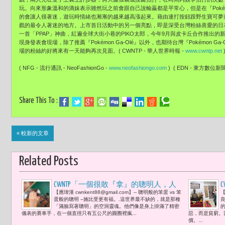
玩。
向來形象溫和的滴妹表示雖然玩之前會跟自己說輸贏都是平常心，
但是在『Poké
的會讓人很著迷，
遊玩時情緒也漸漸的越來越高漲起來。
藉由連打按鈕跟野生寶可夢進行
戲的最令人著迷的地方。
上市首日活動中的另一個亮點，
即是深受台灣粉絲喜愛的日本
一首「PPAP」神曲，
紅遍全球大街小巷的PIKO太郎，
今年9月與皮卡丘合作推出的新曲
現身發表會現場，
除了推薦『Pokémon Ga-Olé』以外，也期待台灣『Pokémon
場的粉絲約好將來有一天能夠再次見面。( CWNTP - 華人世界時報 -
www.cwntp.net
( NFG - 流行通訊 - NeoFashionGo -
www.neofashiongo.com
) ( EDN - 東方數位新聞- 
Share This To :
« 較新的文章
Related Posts
CWNTP「一個很敢『拿』的聰明人，人
【應瑋漢 cwnkent88@gmail.com】-- 聰明般的笨蛋 vs 笨
【
生的目光短淺到只有手掌那麼大；一個
蛋般的聰明 --施比受更有福。.這世界最不缺的，就是那種
很敢『給』的笨蛋，人生的格局卻是望
「滿臉寫著聰明」的空洞靈魂。他們像是身上掛滿了精密
儀表的賽車手，在一個直徑只有五公尺的圓圈裡瘋...
惡，而是貧窮。
不盡的萬里江山。」
價。...