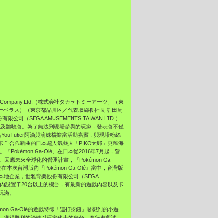
 Company,Ltd.（株式会社タカラトミーアーツ）（
東
ーベラス）（東京都品川区／代表取締役社長 許田周
司（SEGA AMUSEMENTS TAIWAN LTD.）
會及體驗會。
為了無法到現場參與的玩家，發表會不僅
YouTuber阿滴與滴妹檔擔當活動嘉賓，
與現場粉絲
卡丘合作新曲的日本超人氣藝人「PIKO太郎」
更跨海
kémon Ga-Olé』在日本從2016年7月起，營
。
因應未來全球化的營運計畫，『Pokémon Ga-
映在本次台灣版的『
Pokémon Ga-Olé』當中，台灣版
本地企業，
世雅育樂股份有限公司（SEGA
內設置了20台以上的機台，
有最新的遊戲內容以及卡
玩滿。
on Ga-Olé的遊戲特徵「連打按鈕」發想到的小遊
，獲得勝利的滴妹以玩家代表的身分，
進行遊戲試