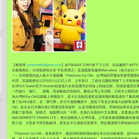
【應瑋漢
cwnkent88@gmail.com
】由TAKARA TOMY旗下子公司，玩具廠商T-ARTS
京都葛飾区／代表取締役社長 宇佐美博之）及遊戲製造廠商Marvelous（
株式会社マ
一）共同開發的超人氣卡片遊戲機『Pokémon Ga-Olé』台灣地區營運由世雅育樂股份有限公
代理，其遊戲將在12月5日(六)正式上市。
上市首日，三創生活園區舉辦了上市發表
在SEGA Tawian官方Youtube頻道進行全程直播同步與線上粉絲
互動，
現場更邀請百萬
一同進行「連打」，挑戰，現場氣氛空前熱烈。
慶祝台灣上市活動，
日前才公開與皮
為台灣的Ga-Olé玩家獻上推薦影片，
皮卡丘蒞臨現場更是讓現場的氣氛達到了最高潮。『Po
運了近4年2個月，
在『寶可夢』的卡片遊戲機當中，創造了有史以來最大的銷售成果
Olé』首先在日本國內進行營運並取得資料，
以及消費者的問卷。問卷的結果首先反
搭載了新系統、新模式。遊戲釋出的『
卡匣』也進行全面的中文化重製，並透過台灣
AMUSEMENTS TAIWAN LTD.）將此遊戲投入台灣市場。
上市發表會屆體驗會的會場
匣介紹、大型皮卡球充氣氣球，
更有皮卡丘偶裝見面會等，勢必要讓寶可夢粉絲玩好
『Pokémon Ga-Olé』發表會當中，
邀請到阿滴與滴妹擔任本次的活動嘉賓。從Pokém
戲，
兩人先在雙手上裝上計步器，將大腿假裝成按鍵拍打，
在時間內競爭拍打的次數