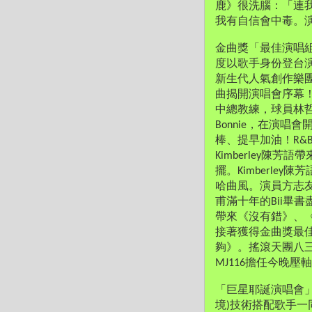
鹿》很洗腦：「連
我有自信會中毒。
金曲獎「最佳演唱組
度以歌手身份登台演
新生代人氣創作樂
曲揭開演唱會序幕
中總教練，球員林哲瑄
Bonnie，在演
棒、提早加油！R&B小
Kimberley陳
擺。Kimberle
哈曲風。演員方志
甫滿十年的Bii畢
帶來《沒有錯》、
接著獲得金曲獎最
夠》。搖滾天團八
MJ116擔任今晚
「巨星耶誕演唱會」
境)技術搭配歌手