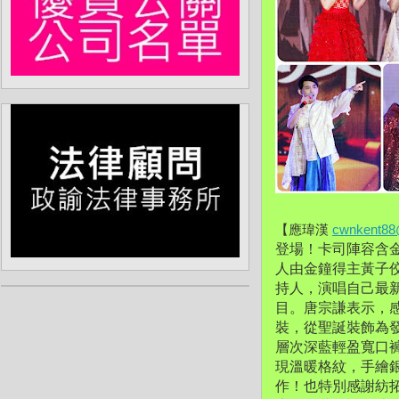
【應瑋漢 
cwnkent88
登場！卡司陣容含
人由金鐘得主黃子佼
持人，演唱自己最
目。唐宗謙表示，
裝，從聖誕裝飾為
層次深藍輕盈寬口褲
現溫暖格紋，手繪
作！也特別感謝紡拓會