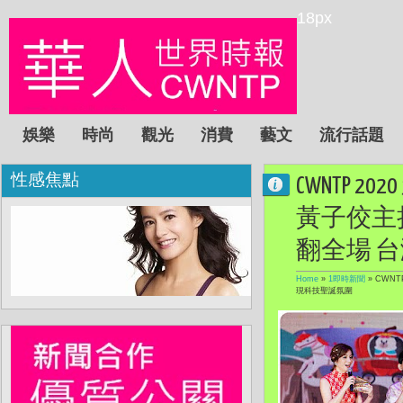
18px
娛樂
時尚
觀光
消費
藝文
流行話題
性感焦點
CWNTP
黃子佼主
翻全場 
Home
»
1即時新聞
»
CWN
現科技聖誕氛圍