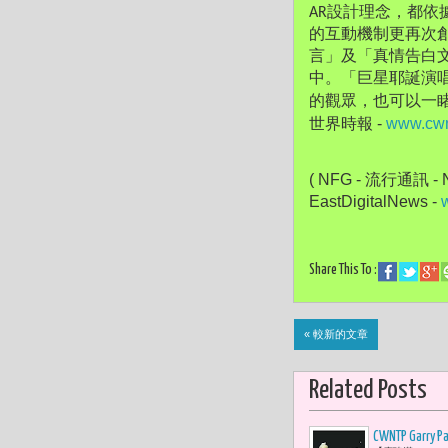
AR設計理念，都
的互動機制更再次創
言」及「真情告白
中。「巨星耶誕演唱
的觀眾，也可以一
世界時報 - 
www.cwn
( NFG - 流行通訊 - N
EastDigitalNews - 
Share This To :
« 較新的文章
Related Posts
CWNTP Gar