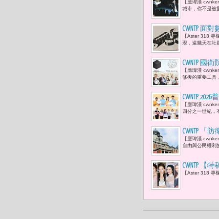
【應瑋漢 cwnk
城市，你不是被愛
CWNTP
【Aster 31
獎勵機制 
現，這幾天在社
CWNTP 
【應瑋漢 cwnke
產十億顆外
修復的重要工具，.
CWNTP
【應瑋漢 cwn
「​在這個
四分之一世紀，不
CWNTP 「
【應瑋漢 cwnk
聯邦憲法法
自由與公民權利
CWNTP
【Aster 318
亞洲版奧黛
分，世界局