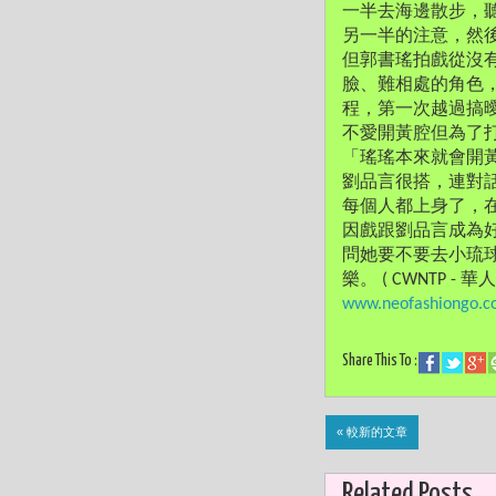
一半去海邊散步，
另一半的注意，然後
但郭書瑤拍戲從沒
臉、難相處的角色
程，第一次越過搞
不愛開黃腔但為了
「瑤瑤本來就會開
劉品言很搭，連對
每個人都上身了，
因戲跟劉品言成為
問她要不要去小琉
樂。 ( CWNTP - 華
www.neofashiongo.
Share This To :
« 較新的文章
Related Posts