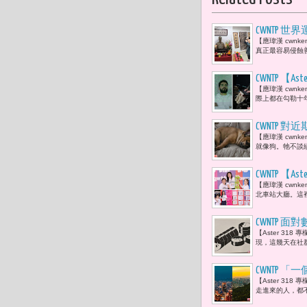
CWNTP
【應瑋漢 cwnk
的方式，與
真正最容易侵蝕
的哀求，而
CWNTP 
【應瑋漢 cwn
心智與文明
際上都在勾勒十年
CWNTP
【應瑋漢 cwn
易， 而是
就像狗。牠不談
CWNTP 【
【應瑋漢 cwn
圈模範生楊
北車站大廳。這
CWNTP
【Aster 31
獎勵機制 
現，這幾天在社
CWNTP
【Aster 31
盤。」..
走進來的人，都