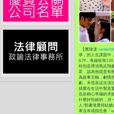
  【應瑋漢 
cwnkent
孕」的人生課題中
0.79，有線收視
特別是導演馬志翔
眾，認為他就是有
為故事主軸，劇情想表
劇，禾浩辰這次演
就愛在生活中製造
浩辰精心準備的求婚
什麼好拒絕的，另
人?郭書瑤覺得結
果沒有戒指也會「s