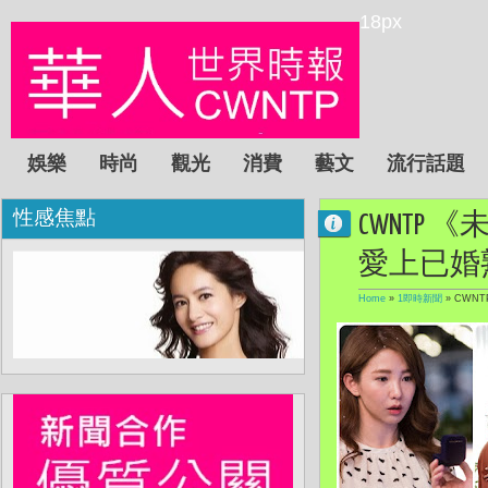
18px
娛樂
時尚
觀光
消費
藝文
流行話題
性感焦點
CWNTP
愛上已婚
Home
»
1即時新聞
»
CWN