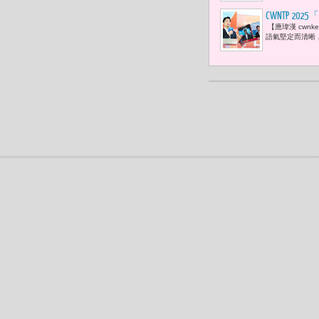
CWNTP 2
【應瑋漢 cwnke
「台北市正
語氣堅定而清晰