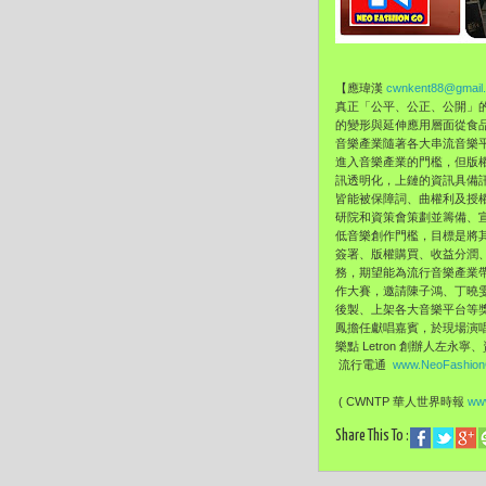
【應瑋漢
cwnkent88@gmail
真正「公平、公正、
公開」
的變形與延伸應用層面從食
音樂產業隨著各大串流音樂
進入音樂產業的門檻，但版
訊透明化，上鏈的資訊具備
皆能被保障詞、曲權利及授
研院和資策會策劃並籌備、
低音樂創作門檻，目標是將其產
簽署、版權購買、收益分潤
務，
期望能為流行音樂產業
作大賽，邀請陳子鴻、丁曉
後製、上架各大音樂平台等
鳳擔任獻唱嘉賓，
於現場演唱
樂點 Letron 創辦人左
流行電通
www.NeoFashio
( CWNTP 華人世界時報
www
Share This To :