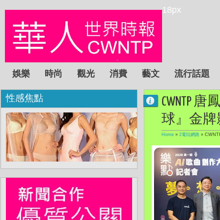
18px
娛樂
時尚
觀光
消費
藝文
流行話題
性感焦點
CWNTP
球』金牌
Home
»
2電玩網路
»
CWN