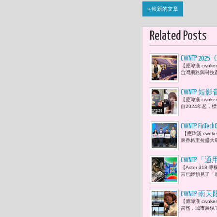
« 較新的文章
Related Posts
CWNTP 2
【應瑋漢 cwn
（AIF)董
台灣網路與科技產
落地指引》
CWNTP 短
【應瑋漢 cwnk
自2024年起，標
CWNTP F
【應瑋漢 cwnke
商新戰局
東香格里拉盛大舉行
CWNTP
【Aster 31
「存在」與「
言已經預見了「感
覺？這也是 
CWNTP 
【應瑋漢 cwn
尋寶、書店
當然，城市展現了