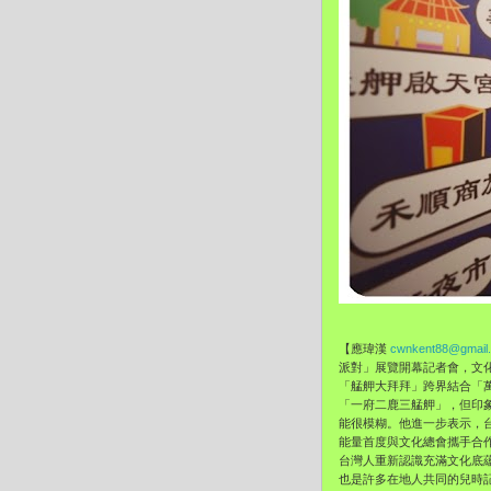
【應瑋漢
cwnkent88@gmail
派對」展覽開幕記者會，文
「艋舺大拜拜」跨界結合「
「一府二鹿三艋舺」，但印
能很模糊。他進一步表示，
能量首度與文化總會攜手合作
台灣人重新認識充滿文化底
也是許多在地人共同的兒時