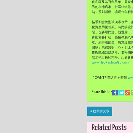
化底蘊及其百年風華，同時
秀的在地店家、社區組織等
熱」系列活動，讓現代年輕
桔禾創意總監張漢寧表示，
化資產用更新穎、時尚的設
鬧，也要看門道」他透露，「
青山宮各軒社、張梱專屬八
眾。最特別的是，展覽還在
開趴」展覽於明（27）日
史街區總監趙釧玲、老松國
散步執行長邱翊等。記者會
www.NeoFashionGo.com
)
( CWNTP 華人世界時報
www
Share This To :
« 較新的文章
Related Posts