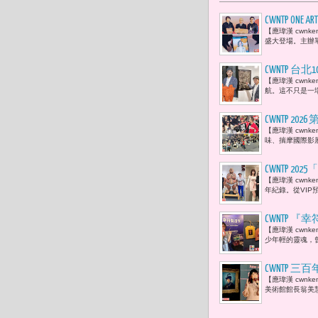
CWNTP O
【應瑋漢 cwnke
盛大登場。主辦單
CWNTP 
【應瑋漢 cwn
術數位18
航。這不只是一場
CWNTP 
【應瑋漢 cwn
戴立忍、劉
味、揣摩國際影
CWNTP 
【應瑋漢 cwnk
李玉菁、溫
年紀錄。從VIP
襄盛舉 名
CWNTP
【應瑋漢 cwn
福平安符。
少年輕的靈魂，
CWNTP
【應瑋漢 cwn
「因為知識
美術館館長翁美慧
撼與能量。