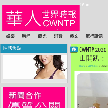
18px
娛樂
時尚
觀光
消費
藝文
流行話題
性感焦點
CWNTP 2
山開趴：
Home
»
2展覽出版
»
CWNT