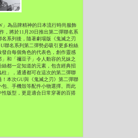
 NOW」為品牌精神的日本流行時尚服飾
，將於11月20日推出第二彈聯名系
聯名系列後，隨著劇場版《鬼滅之刃 
GU聯名系列第二彈勢必吸引更多粉絲
啟發自每個角色的代表色，創作靈感
郎」和「禰豆子」令人動容的兄妹之
粉絲都一定知道的元素，包含經典招
蟲柱」，通通都可在這次的第二彈聯
過！本次GU與《鬼滅之刃》第二彈聯
小包、手機殼等配件小物選擇。而此
中性版型，更是適合日常穿著的百搭