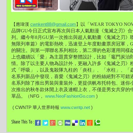
以「WEAR TOKYO
【應瑋漢 
cwnkent88@gmail.com
】
品牌GU今日正式宣布再次與日本人氣動漫《鬼滅之刃》合作
列。繼今年8月GU第一次推出與超人氣動畫《鬼滅之刃》
無限列車篇》的電影熱映，迅速登上年度動畫票房冠軍，
的關注。與第一彈聯名系列相比，第二彈的色彩運用同樣
上也繼續以「愛」為主題貫穿整體設計，比如「竈門炭治
情。除了以主要人物為設計外，更融入許多《鬼滅之刃》
式「呼吸」，以及鬼殺隊九柱的「炎柱」、「水柱」、「
名系列新品中發現，喜愛《鬼滅之刃》的粉絲絕對不可錯
名系列除了推出男裝與童裝外，更提供帆布托特包、迷你
次推出的秋冬款休閒上衣及連帽上衣，不僅是男女共穿的
單品。
（NFG， 
www.NeoFashionGo.com
 )
 ( CWNTP 華人世界時報 
www.cwntp.net
 )
Share This To :