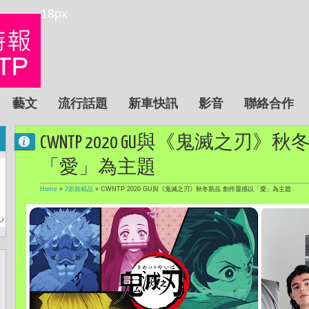
18px
藝文
流行話題
新車快訊
影音
聯絡合作
CWNTP 2020 GU與《鬼滅之刃
「愛」為主題
Home
»
2新裝精品
»
CWNTP 2020 GU與《鬼滅之刃》秋冬新品 創作靈感以「愛」為主題