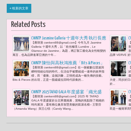
« 較新的文章
Related Posts
CWNTP Jasmine Galleria 十週年大秀 執行長應
【應瑋漢 cwnkent88@gmail.com】今年九月 Jasmine
【
瑾「以水晶與光影，為女性寫下永恆頌
Galleria 十週年大秀，以「拾光極境 Lumière，Le
歌。」張榕容、李翊君、王宇婕、譚以
Glamour de Jasmine」為題，將訂製工藝化為女性蛻變的
寓言，也為品牌進軍亞洲的十年...
品牌 VERVE 
欣 Olivia、張棋惠、林辰唏、吳速玲等閃
耀出席 見證「拾光極境 Lumière，Le
CWNTP 陳怡與高秋鴻推薦「Bits & Pieces」
【應瑋漢 cwnkent88@gmail.com】在一個被數位競速與
【
Glamour de Jasmine」
以日本百年手帕品牌 傳遞彼此被遺忘的
瞬時情緒佔領的時代，生活似乎被壓縮成一連串的效率指
生活溫度 「願你今天也被溫柔對待。」
標，而「優雅」這個詞彙，正悄然成為一種失傳的技藝。
Bits & Pieces 的出現，正是一股緩緩拉回時代節奏的...
大使，同步於日
讓胡寶莉與先生王應傑相視一笑 所有的
於...
話語都融化在那一刻的溫暖
CWNTP 2025 TAFAD GALA 年度盛宴「織光盛
【應瑋漢 cwnkent88@gmail.com】2025 年 TAFAD
【
宴」-- 3. 智慧與美麗的見證：台北醫學
GALA 年度盛宴於台北華麗揭幕，當晚的焦點除了精緻的
裡
大學保健營養博士王聖芬與政治大學企
時尚展演，還有兩位兼具智慧美貌的凱渥名模-- 王聖芬
（Amanda Wang）與王心恬（Candy Wang...
而是一種簡單而堅
業管理碩士王心恬的時尚光彩