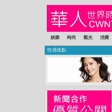
娛樂
時尚
觀光
消費
性感焦點