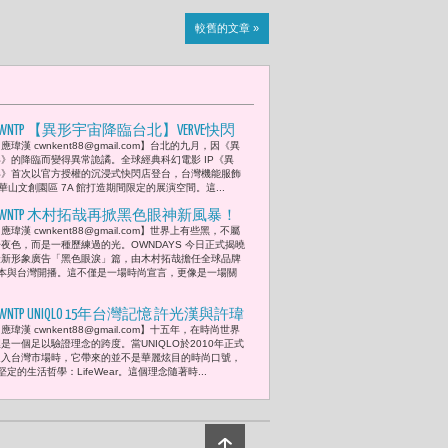
較舊的文章 »
CWNTP 【異形宇宙降臨台北】VERVE快閃
應瑋漢 cwnkent88@gmail.com】台北的九月，因《異
店華山登場 王陽明帥氣揭幕沉浸式科
形》的降臨而變得異常詭譎。全球經典科幻電影 IP《異
形》首次以官方授權的沉浸式快閃店登台，台灣機能服飾
幻場景「我一直是《異形》的影迷，這
於華山文創園區 7A 館打造期間限定的展演空間。這...
個空間設計得非常到位，不只是看，更
CWNTP 木村拓哉再掀黑色眼神新風暴！
是讓你身體直接感受到那種壓迫感。」
應瑋漢 cwnkent88@gmail.com】世界上有些黑，不屬
OWNDAYS全球廣告開播 展現「進化中的
於夜色，而是一種歷練過的光。OWNDAYS 今日正式揭曉
大人」新美學
最新形象廣告「黑色眼淚」篇，由木村拓哉擔任全球品牌
本與台灣開播。這不僅是一場時尚宣言，更像是一場關
CWNTP UNIQLO 15年台灣記憶 許光漢與許瑋
應瑋漢 cwnkent88@gmail.com】十五年，在時尚世界
甯「把品味融入日常，跟隨自己的節
是一個足以驗證理念的跨度。當UNIQLO於2010年正式
奏，輕鬆簡單也很愜意。」這次成人與
進入台灣市場時，它帶來的並不是華麗炫目的時尚口號，
定的生活哲學：LifeWear。這個理念隨著時...
童裝「寶可夢特別慶典UTme!系列」各兩
款10月3日正式開賣