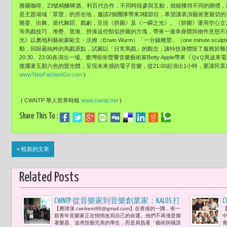
雅圖咖啡、23號精釀啤酒、
利百代合作，不同時段參與互動，就能獲得不同的贈禮，
是主題場域「
眾聲」的所在地，邀請2個團隊帶來3檔節目，
希望讓表演藝術更親切的
雜耍、街舞、當代舞蹈、戲劇，呈現《
拼圖》及《一瞬之光》。《拼圖》運用空心立
等馬戲技巧，堆疊、置換、
拼湊這些類似拼圖的方塊，帶來一連串身體與物件意想不
光》
以奧地利藝術家歐文・沃姆（Erwin Wurm）「一分鐘雕塑」（one minute sculp
動，回歸最純粹的馬戲原點，
試圖以「日常馬戲」的觀念，讓特技身體除了服務於雜
20:30、23:
00各演出一場。臺灣前衛聲響音樂藝術家Betty Apple帶來《ＱvＱ異波來
搖擺著五顏六色的螢光體，呈現未來感的電子音樂，從21:
00起演出1小時，要讓民眾
www.NeoFashionGo.com
)
( CWNTP 華人世界時報
www.cwntp.net
)
Share This To :
« 較新的文章
Related Posts
CWNTP 從音樂家到音樂創業家：KALOS 打
【應瑋漢 cwnkent88@gmail.com】在香港的一隅，有一
【
造新世代古典音樂的職涯生態 .
群青年音樂家正在悄悄改寫自己的命運。他們不再僅是握
著樂器、追求技藝完美的學生，而是肩負著「藝術與職涯