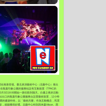
間在南港登場。臺北表演藝術中心（
北藝中心）推出
，
在瓶蓋印象公園的服務站設有互動裝置《TPAC的
0月3日18:00開始一路狂歡到隔天。
白晝之夜的活動
站出口的瓶蓋印象公園服務台設置藝術裝置，
12小時
體的建築特色，以「藝術共樂」
作為互動概念，民眾
影，就能獲得好禮。
北藝中心特別與米森Vilson、西