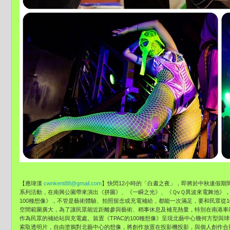
【應瑋漢
cwnkent88@gmail.com
】快閃12小時的「
白晝之夜」，即將於中秋連假期
系列活動，在南興公園帶來演出《拼圖》、《
一瞬之光》、《ＱvＱ異波來電舞池》
100種想像》
，不管是藝術體驗、拍照留念或充電補給，都能一次滿足，
要和民眾從1
空間範圍廣大，為了讓民眾能近距離參與藝術、
稍事休息及補充熱量，
特別在南港車
作為民眾的補給站與充電處。裝置《
TPAC的100種想像》
呈現北藝中心幾何方型與球
索取透明片，自由塗鴉對北藝中心的想像，
將創作放置在投影機投影，與個人創作合