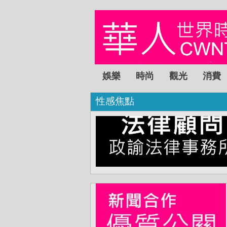
娛樂
時尚
觀光
消費
性感焦點