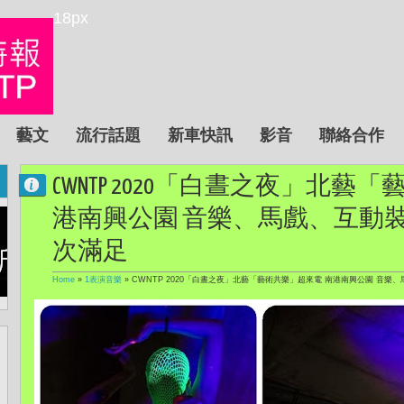
18px
藝文
流行話題
新車快訊
影音
聯絡合作
CWNTP 2020「白晝之夜」北藝
港南興公園 音樂、馬戲、互動裝
次滿足
Home
»
1表演音樂
»
CWNTP 2020「白晝之夜」北藝「藝術共樂」超來電 南港南興公園 音樂