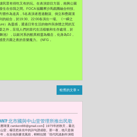
讓民眾有得吃又有的玩。在表演節目方面，南興公園
發生在你我之間。FOCA 福爾摩沙馬戲團融合特技、
方體作為道具，
5名表演者透過翻滾、倒立和疊羅漢
到的組合，
於19:30、22:00各演出一場。《一瞬之
ture）為靈感，
通過日常生活的物件與身體之間的互
耍之外，
呈現人們的當代生活樣貌和生存處境，於
電舞池》，
以銀河系的酷異精靈為概念，化身為DJ，
感受月圓之夜的音樂魔力。 (NFG，
較舊的文章 »
CWNTP 北市國與中山堂管理所推出民歌
應瑋漢 cwnkent88@gmail.com】1975年的秋天，臺北
音樂劇《微風往事》(2010源自愛樂劇工
中山堂，楊弦把余光中的詩句譜成歌。那一夜，他只是個
廠)盧學叡熱淚用心與方宥心、徐詣
青年，在吉他與麥克風前，輕輕拉開「現代民謠創作演唱