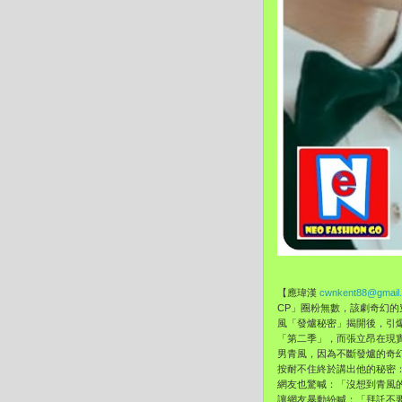
【應瑋漢
cwnkent88@gmail
CP」圈粉無數，
該劇奇幻的
風「發爐秘密」
揭開後，引
「第二季」，
而張立昂在現
男青風，因為不斷發爐的奇
按耐不住終於講出他的秘密
網友也驚喊：「
沒想到青風
讓網友暴動紛喊
：「拜託不