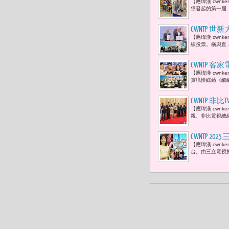
【應瑋漢 cwn
驅車競技並
堡發起的第一屆
CWNTP 
【應瑋漢 cwn
手機的物量
線投票。橫與直
CWNTP 
【應瑋漢 cwn
優賢，以及
實境慢綜藝《細
裏的路。」
CWNTP 
【應瑋漢 cwnk
共築善的戲
親、非比電視總
CWNTP
【應瑋漢 cwn
意與美食Y
台。由三立電視