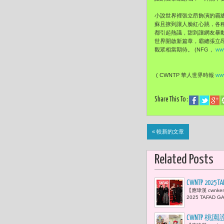
小說世界裡張立昂飾演的霸
蘇且撩到讓人臉紅心跳，各
都引起熱議，甜到讓網友暴
世界開啟新篇章，霸總張立
觀眾相當期待。 (NFG，
ww
( CWNTP 華人世界時報
www
Share This To :
« 較新的文章
Related Posts
CWNTP 20
【應瑋漢 cwn
「針織教母
2025 TAFA
CWNTP