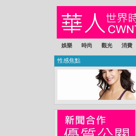
娛樂
時尚
觀光
消費
性感焦點