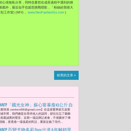
的心境無私分享，
同時也要把在成長過程中遇到的挫
新戲外，最近似乎也挺想挑戰唱歌，「
粉絲給我很大
彤工作室) (NFG，
www.NeoFashionGo.com
)
較舊的文章 »
CWNTP「國光女神」蘇心甯暴瘦43公斤 自
應瑋漢 cwnkent88@gmail.com】在這座繁華卻又寂寞
嘲：「買玩具比談戀愛簡單多了！」
的城市裡，我們總是在尋求他人的認同，卻往往忘了聽聽
心底最誠實的聲音。近期一場品牌記者會，不僅撕掉了傳
標籤，更透過一場溫柔的對話，重新定義了現代...
CWNTP 百變尤物多莉 Dory 出道 6 年解鎖里