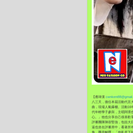
【應瑋漢
cwnkent88@gmail
八三夭，
擔任本屆活動代言大
曲，現場人氣爆棚。
活動1
代年輕學子參與，主唱阿璞
心。」
他也分享自己很喜歡
評審團隊陣容堅強，包括大
逼也坐在評審席中，
看著所
角，團員解釋：「
他私底下