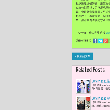
推派劉逼擔任評審，
應該會
點會特別重視，
另外展現團
銳，
會跟著音樂搖擺，至於
也笑說：「
有考慮大一點讓
的，讓評審傷透腦筋才選出
( CWNTP 華人世界時報
www
Share This To :
« 較新的文章
Related Posts
CWNTP 
【應瑋漢 cwn
敢愛麗絲朝
月8日登場，橫跨
CWNTP 2
【應瑋漢 cwn
（Légio
織、新舊並存的