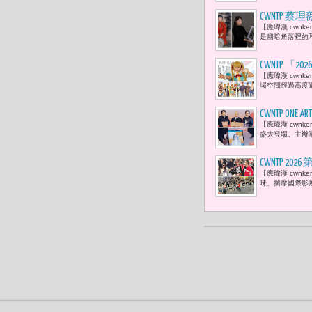
CWNTP 蔡
【應瑋漢 cwn
己
是幽暗角落裡的耳
CWNTP 
【應瑋漢 cwnk
Enako
場空間經過高度還
CWNTP O
【應瑋漢 cwnke
盛大登場。主辦單
CWNTP 
【應瑋漢 cwn
戴立忍、劉
味、揣摩國際影