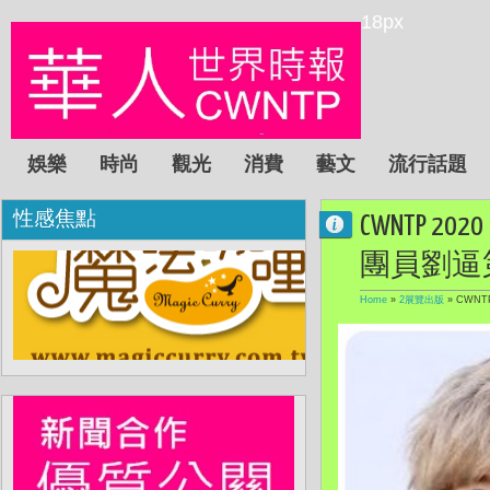
18px
娛樂
時尚
觀光
消費
藝文
流行話題
性感焦點
CWNTP
團員劉逼
Home
»
2展覽出版
»
CWN