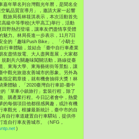
行車嘉年華名列台灣觀光年曆，是聞名全
護空氣品質宣導月」，邀請大家一起響
。觀旅局長林筱淇表示，本次活動首先
業高級中等學校(大甲高工)舉行，活動
仲夏田野熱烈登場，讓車友們盡情享受體
魅力。林局長進一步表示，11月7日
「趣味Push Bike」、「小騎士
的自行車體驗，並結合「臺中自行車產業
朋友盡情放電、大人盡興逛展，大家都
」，規劃共六關趣味闖關活動，路線從臺
道、東海大學、東海藝術街等景點，讓
臺中觀光旅遊友善城市的形象。另外為
集指定戳章後，就有機會抽得大獎！林
乘體驗，「2020臺灣自行車節-臺中
與旅遊的「單車小鎮旅行」套裝行程，除了
遊、購產業行程。今日記者會中，熱愛
華的每個項目他都很感興趣，或許有機
行車觀光，根據最新統計，臺中市的自
針對既有自行車道建置自行車驛站，提供停
放、休憩、補給服務等多項功能，優化騎乘安全度及舒適性，打造自行車友善城市。（NFG， 
ntp.net
 )  