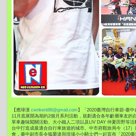
【應瑋漢 
cwnkent88@gmail.com
】「2020臺灣自行車節-臺中自
11月底展開為期約2個月系列活動，規劃適合各年齡層車友的
單車趣味闖關活動、大小鐵人二項以及LIV DAY 仲夏田野
台中打造成最適合自行車旅遊的城市。中市府觀旅局今（17
會，臺中副市長令狐榮達與現場小小騎士們一起宣布「2020臺灣自