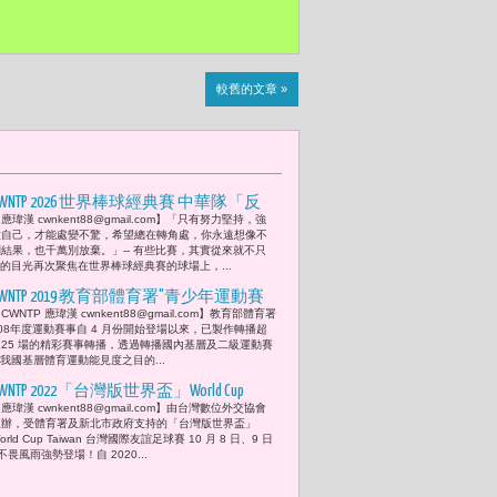
較舊的文章 »
CWNTP 2026 世界棒球經典賽 中華隊「反
應瑋漢 cwnkent88@gmail.com】「只有努力堅持，強
敗為勝」的警訊 -- 台灣不缺英雄，不缺
大自己，才能處變不驚，希望總在轉角處，你永遠想像不
奇蹟，只缺「長期專業制度的規劃」。
到結果，也千萬別放棄。」-- 有些比賽，其實從來就不只
的目光再次聚焦在世界棒球經典賽的球場上，...
- (肯德基 與您 Team Taiwan 超值應援桶
3/10起只要333元)
CWNTP 2019 教育部體育署"青少年運動賽
CWNTP 應瑋漢 cwnkent88@gmail.com】教育部體育署
事"反應熱烈 高俊雄:是鼓舞年輕選手提
08年度運動賽事自 4 月份開始登場以來，已製作轉播超
升臺灣運動風氣的最佳管道
過25 場的精彩賽事轉播，透過轉播國內基層及二級運動賽
我國基層體育運動能見度之目的...
WNTP 2022「台灣版世界盃」World Cup
應瑋漢 cwnkent88@gmail.com】由台灣數位外交協會
Taiwan 台灣國際友誼足球賽！台灣女足
主辦，受體育署及新北市政府支持的「台灣版世界盃」
奪冠創賽史最佳 衛冕軍海地險勝台灣
orld Cup Taiwan 台灣國際友誼足球賽 10 月 8 日、9 日
畏風雨強勢登場！自 2020...
連霸男子賽場