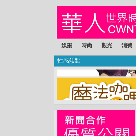
娛樂
時尚
觀光
消費
性感焦點