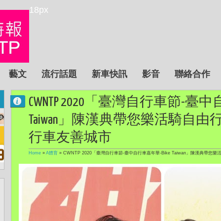
18px
藝文
流行話題
新車快訊
影音
聯絡合作
CWNTP 2020「臺灣自行車節-臺中
Taiwan」陳漢典帶您樂活騎自
行車友善城市
Home
»
A體育
»
CWNTP 2020「臺灣自行車節-臺中自行車嘉年華-Bike Taiwan」陳漢典