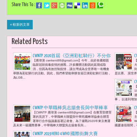
Share This To :
« 較新的文章
Related Posts
CWNTP 2020首屆《亞洲彩虹騎行》不分你
【應瑋漢 cwnkent88@gmail.com】今年，由於各國都面
【
我 騎向未來人人平權新天地
臨新冠狀病毒疫情的挑戰，許多團體活動因此延期或取
消，但因為有效控制疫情，讓台灣成為全世界唯一有機會
舉辦為彩虹騎行的活動。因此，我們希望能舉辦首屆亞洲彩虹騎行活動，
是比賽。.當世界
-
為LGB...
0
【
1
事， 以達到增加
CWNTP 中華職棒吳志揚會長與中華棒辜
C
【CWNTP 應瑋漢 cwnkent88@gmail.com】在教育部體育
【
仲諒理事長協簽署合作協議書組最強國
署的見證下，中華職棒大聯盟與中華民國棒球協會在體育
家隊 備戰2020年東京奧運
署舉行合作協議書簽署記者會。為了備戰2020年東京奧運
W
及未來一級國際賽事，中華職棒大聯盟吳志揚會長與...
國慶連假期間，不
CWNTP 2019 HERO 4 WHO 國際街舞大賽