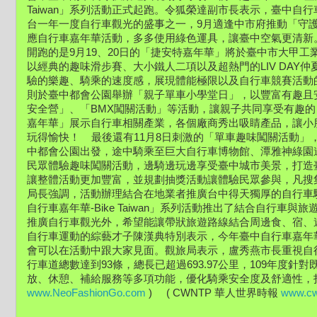
Taiwan」系列活動正式起跑。令狐榮達副市長表示，臺中自
台一年一度自行車觀光的盛事之一，9月適逢中市府推動「守
應自行車嘉年華活動，多多使用綠色運具，讓臺中空氣更清新
開跑的是9月19、20日的「捷安特嘉年華」將於臺中市大甲工
以經典的趣味滑步賽、大小鐵人二項以及超熱門的LIV DAY
驗的樂趣、騎乘的速度感，展現體能極限以及自行車競賽活動的
則於臺中都會公園舉辦「親子單車小學堂日」，以豐富有趣且安全的
安全營」、「BMX闖關活動」等活動，讓親子共同享受有趣
嘉年華」展示自行車相關產業，各個廠商秀出吸睛產品，讓小
玩得愉快！    最後還有11月8日刺激的「單車趣味闖關活動
中都會公園出發，途中騎乘至巨大自行車博物館、潭雅神綠園
民眾體驗趣味闖關活動，邊騎邊玩邊享受臺中城市美景，打造
讓整體活動更加豐富，並規劃抽獎活動讓體驗民眾參與，凡搜
局長強調，活動辦理結合在地業者推廣台中得天獨厚的自行車騎
自行車嘉年華-Bike Taiwan」系列活動推出了結合自行車
推廣自行車觀光外，希望能讓帶狀旅遊路線結合周邊食、宿、
自行車運動的綜藝才子陳漢典特別表示，今年臺中自行車嘉年
會可以在活動中跟大家見面。觀旅局表示，盧秀燕市長重視自
行車道總數達到93條，總長已超過693.97公里，109年度
www.NeoFashionGo.com
 )     ( CWNTP 華人世界時報 
www.cw