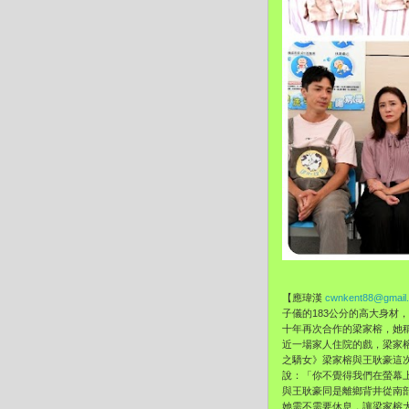
【應瑋漢
cwnkent88@gmail
子儀的183公分的高大身材，
十年再次合作的梁家榕，
她
近一場家人住院的戲，梁家
之驕女》
梁家榕與王耿豪這
說：「你不覺得我們在螢幕
與王耿豪同是離鄉背井從南
她需不需要休息，
讓梁家榕