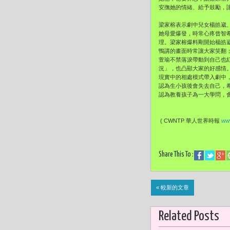
安撫她的情緒、給予鼓勵，
梁家榕表示劇中兒女楊皓崴
她母愛爆發，
時常心疼曾智
理。
梁家榕爆料剛開始楊皓
鴨講的畫面時常讓大家笑翻
萱瑜不禁落淚帶動到自己也
況」，也凸顯大家的好感情
現實中的相處模式帶入劇中
認為生小孩後會失去自己，
認為教養孩子為一大學問，
( CWNTP 華人世界時報
www
Share This To :
« 較新的文章
Related Posts