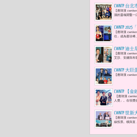
CWNTP
【應瑋漢 cwn
新北國王隊啦
涸的靈魂開鑿一
有任何一個
CWNTP
【應瑋漢 cwn
AI最難的
任」成為最珍稀、
測我們的行
CWNTP
【應瑋漢 cwn
們可以用更
艾莎、安娜與布魯
CWNTP
【應瑋漢 cwn
藝人現身力
CWNTP
【應瑋漢 cwn
勤：「她很
人獎」。在領獎
蕾以新人之
員。」
CWNTP 
【應瑋漢 cwn
手機的物量
線投票。橫與直