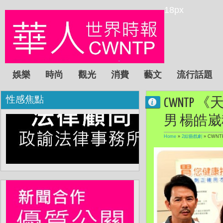
18px
娛樂
時尚
觀光
消費
藝文
流行話題
性感焦點
CWNT
男 楊皓
Home
»
2綜藝戲劇
»
CWN