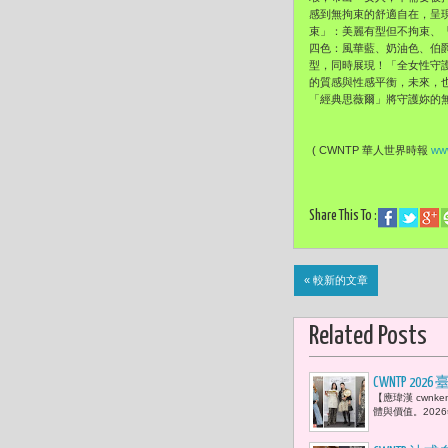
感到無拘束的舒適自在，
呈
束」：
美麗有型但不拘束、
四色：風華藍、奶油色、伯
型，同時展現！「全女性守
的質感與性感平衡，未來，
「經典思薇爾」
將守護妳的
( CWNTP 華人世界時報
www
Share This To :
« 較新的文章
Related Posts
CWNTP 2
【應瑋漢 cwn
新聞主播群
體與價值。202
記。」