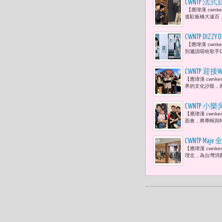
CWNTP 法式
【應瑋漢 cwnke
進駐板橋大遠百，
CWNTP 
【應瑋漢 cwnk
曉喬驚喜現身
別邀請嘻哈歌手D
CWNTP
【應瑋漢 cwnk
YouTub
界的文化沙龍，
CWNTP
【應瑋漢 cwnk
面會，將專輯與時
CWNTP M
【應瑋漢 cwnk
理念，為台灣消費