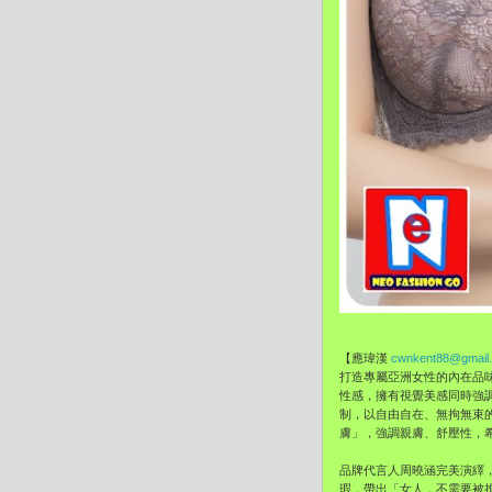
【應瑋漢
cwnkent88@gmail
打造專屬亞洲女性的內在品味。
性感，擁有視覺美感同時強
制，以自由自在、
無拘無束
膚」，
強調親膚、舒壓性，
品牌代言人周曉涵完美演繹
瑕，帶出「女人，不需要被