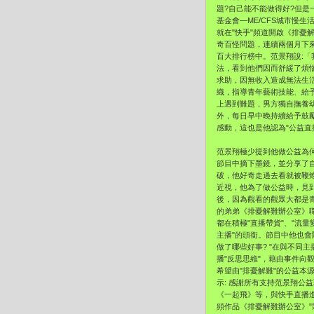
題?自己能不能做得好?
但是
基金會―ME/
CFS城市慢生
就在"快手"頻道開啟《排憂
奇百怪問題，
連續兩個月下
百大排行榜中。
范景翔說:
法，
看到他們因而舒緩了煩
求助，因無收入造成無法生
織，
指導青年藝術技能、給
上遇到難題，男方獨自撫養
外，
每日早中晚持續給予鼓
感動，這也是他認為"公益直
范景翔極少提到他做公益為
節目中摘下墨鏡，
並分享了
破，他好奇走過去看就被鞭
近視，他為了做公益時，
見
後，
因為觀看的觀眾大都是
的弟弟《排憂解難辦公室》
都在積極"直播帶貨"、"
流量
主播"的頭銜。
節目中他也會
做了哪些好事? "在與不同
播"
反思思維"，藉由事件向觀
希望由"排憂解難"的公益本
示: 感謝所有支持范景翔公
《一起飛》等，
與快手直播
頻作品《排憂解難辦公室》"