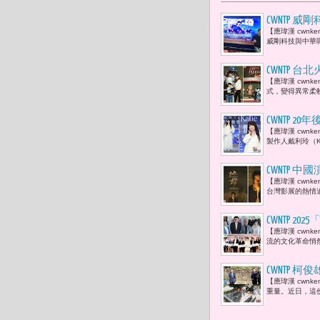
CWNTP
【應瑋漢 cwn
賢：「當棒
威剛科技與中華職
CWNTP
【應瑋漢 cwn
風點亮車站
式，變得異常柔
了起來。」
CWNTP
【應瑋漢 cwn
的全新單曲
製作人戴利玲（K
CWNTP 
【應瑋漢 cwn
戈 -- 步
台灣影展的熱情
CWNTP 
【應瑋漢 cwnk
告成立 董
流的文化革命悄然
包》、《黑
等劇打造台
CWNTP 
【應瑋漢 cwn
徒建銘 :
重量。近日，這