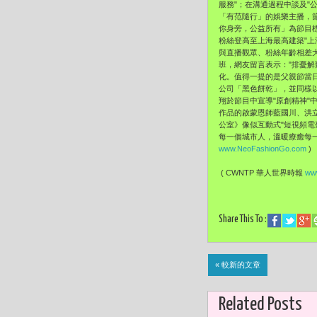
服務"；
在溝通過程中談及"
「有范隨行」的娛樂主播，
你身旁，
公益所有」為節目
粉絲登高至上海最高建築"上
與直播觀眾、粉絲年齡相差大
班，
網友留言表示："排憂解
化。值得一提的是父親節當
公司「
黑色餅乾」，並同樣
翔於節目中宣導"
原創精神"
作品的啟蒙恩師藍國川、洪
公室》像似互動式"短視頻電
每一個城市人，溫暖療癒每
www.NeoFashionGo.com
)
( CWNTP 華人世界時報
www
Share This To :
« 較新的文章
Related Posts