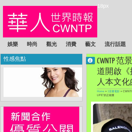
18px
娛樂
時尚
觀光
消費
藝文
流行話題
性感焦點
CWNTP 
道開啟《
人本文化的”
Home
»
1音樂電影
»
CWNT
LIFE”的正能量