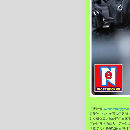
【應瑋漢
cwnkent88@gmail
范景翔，
也打破過去的限制，
好有機會與大陸熱門的直播平
平台開直播的藝人，
第一位
「當初公司希望我能在"
快手