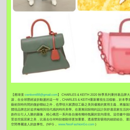
【應瑋漢
cwnkent88@gmail.com
】 CHARLES & KEITH 2020 秋季系列秉持著
源，在全球歷經波折動盪的這一年，
CHARLES & KEITH重新審視生活樣貌，
於本季
藝術與時尚間的微妙聯結之外，
也帶領大家讚頌工藝之美與優雅的實用主義，將服裝
體現品牌忠於追求極簡與現代感的時尚美學。
在逐漸回歸簡約設計與舒適居家生活的年代，
創作出引人入勝的圖像，
精心構思一系列各自擁有獨特氛圍的室內環境。
這些畫中描
受並挖掘居家之美，比過去任何時刻都顯得更加重要。
透過豐富吸睛的細節組合、運
空間專屬迷人的故事性。(NFG，
www.NeoFashionGo.com
)