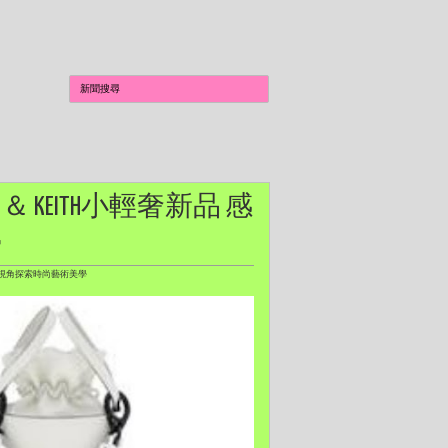
 ＆ KEITH小輕奢新品 感
學
現實視角探索時尚藝術美學