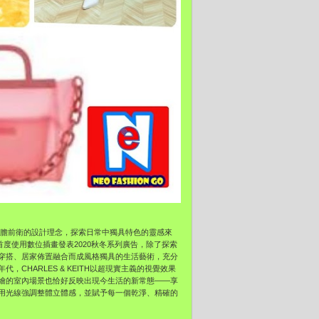
品牌大膽前衛的設計理念，
探索日常中獨具特色的靈感來
首度使用數位插畫發表2020秋冬系列廣告，
除了探索
穿搭、
居家佈置融合而成風格獨具的生活藝術，
充分
CHARLES & KEITH以超現實主義的視覺效果
繪的室內場景也恰好反映出現今生活的新常態——
享
用光線強調整體立體感，
並賦予每一個乾淨、精確的