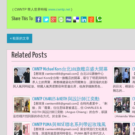
( CWNTP 華人世界時報
www.cwntp.net
)
Share This To :
« 較新的文章
Related Posts
CWNTP Michael Kors台北101旗艦店盛大開幕
【應瑋漢 cwnkent88@gmail.com】台北101購物中心
【
鄭容和與邵雨薇等明星光芒閃耀現場
Michael Kors全台唯一旗艦店的開幕，吸引了明星與時尚
界人士的齊聚，將整棟建築化作閃耀舞台，讓現場的光影
與人氣同時綻放。韓國人氣男星鄭容和受邀出席，他身穿鑲飾黑色...
的目光，構築出
難忘的...
CWNTP CHARLES & KEITH 與設計師江奕勳
C
【應瑋漢 cwnkent88@gmail.com】在時尚產業中，「剩
【
（Angus Chiang）合作《CYCLE in COLOR 色料
餘」與「廢棄」往往意味著被遺忘，但 CHARLES &
回聲 音樂人9m88感受當餘料成為藝術的
KEITH 與設計師江奕勳（Angus Chiang）的合作，卻讓
這些殘片找到新的存在方式。於全新 Dre...
（Amanda Wa
迴響
CWNTP PUMA 與 ROSÉ 聯名系列帶起玫瑰風
【應瑋漢 cwnkent88@gmail.com】當全球流行文化遇見
【
潮 從舞台綻放到街頭「這次的設計代表
玫瑰，浪漫與速度便同時發生。PUMA 攜手全球代言人