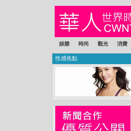
娛樂
時尚
觀光
消費
性感焦點