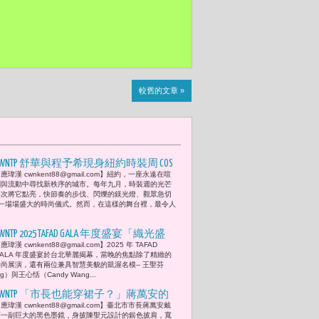
較舊的文章 »
CWNTP 舒華與程予希現身紐約時裝周 COS
應瑋漢 cwnkent88@gmail.com】紐約，一座永遠在喧
2025秋冬系列 在光影與結構間重寫優雅
鬧與流動中尋找新秩序的城市。每年九月，時裝週的光芒
再次將它點亮，快節奏的步伐、閃爍的鎂光燈、觀眾急切
一場場盛大的時尚儀式。然而，在這樣的舞台裡，最令人
WNTP 2025 TAFAD GALA 年度盛宴「織光盛
應瑋漢 cwnkent88@gmail.com】2025 年 TAFAD
宴」-- 3. 智慧與美麗的見證：台北醫學
GALA 年度盛宴於台北華麗揭幕，當晚的焦點除了精緻的
大學保健營養博士王聖芬與政治大學企
時尚展演，還有兩位兼具智慧美貌的凱渥名模-- 王聖芬
ng）與王心恬（Candy Wang...
業管理碩士王心恬的時尚光彩
CWNTP 「市長也能穿裙子？」蔣萬安的
應瑋漢 cwnkent88@gmail.com】臺北市市長蔣萬安戴
台北市伸展台流行宣言 2025「台北好時
著一副巨大的黑色墨鏡，身披陳聖元設計的銀色披肩，寬