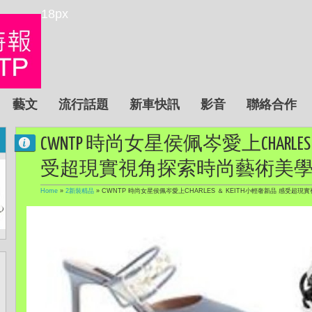
18px
藝文
流行話題
新車快訊
影音
聯絡合作
CWNTP 時尚女星侯佩岑愛上CHARLES
受超現實視角探索時尚藝術美
Home
»
2新裝精品
»
CWNTP 時尚女星侯佩岑愛上CHARLES ＆ KEITH小輕奢新品 感受超