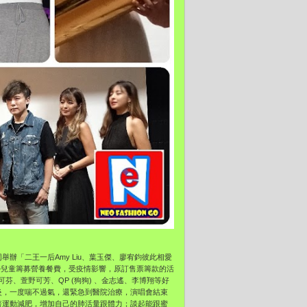
辦「二王一后Amy Liu、葉玉傑、廖宥鈞彼此相愛
勢兒童籌募營養餐費，受疫情影響，原訂售票籌款的活
芬、萱野可芳、QP (狗狗) 、金志遙、李博翔等好
炎，一度喘不過氣，
還緊急到醫院治療，演唱會結束
著運動減肥，
增加自己的肺活量跟體力；談起能跟蜜