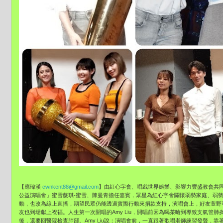
【應瑋漢
cwnkent88@gmail.com
】由紅心字會、
唱戲世界娛樂、影響力豐盛教會共同舉
公益演唱會」蜜雪薇琪-蜜雪、
陳曼青擔任嘉賓，眾星為紅心字會關懷弱勢家庭、
弱
動，
也改為線上直播，期望民眾仍能透過實際行動來捐款支持，
演唱會上，好友萱野可
友也到場獻上祝福。人生第一次開唱的Amy Liu，開唱前因為喝茶嗆到導致支氣管肺
後，還要回醫院檢查肺部。Amy Liu說：演唱會前，一直跟著歌唱老師練習發聲，靠