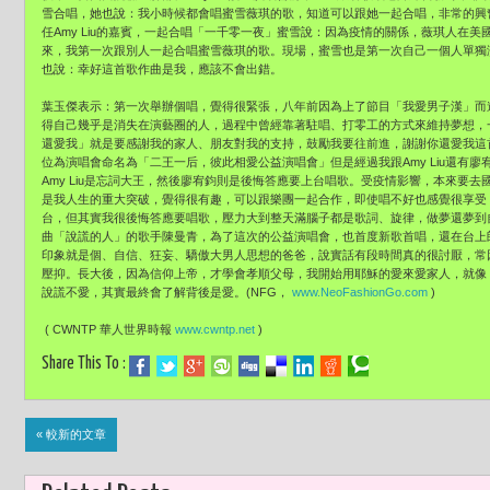
雪合唱，她也說：
我小時候都會唱蜜雪薇琪的歌，知道可以跟她一起合唱，
非常的興
任Amy Liu的嘉賓，一起合唱「一千零一夜」蜜雪說：因為疫情的關係，
薇琪人在美
來，
我第一次跟別人一起合唱蜜雪薇琪的歌。現場，
蜜雪也是第一次自己一個人單獨
也說：幸好這首歌作曲是我，應該不會出錯。
葉玉傑表示：第一次舉辦個唱，覺得很緊張，八年前因為上了節目「
我愛男子漢」而
得自己幾乎是消失在演藝圈的人，過程中曾經靠著駐唱、
打零工的方式來維持夢想，
還愛我」就是要感謝我的家人、
朋友對我的支持，鼓勵我要往前進，謝謝你還愛我這
位為演唱會命名為「
二王一后，彼此相愛公益演唱會」但是經過我跟Amy Liu還有
Amy Liu是忘詞大王，然後廖宥鈞則是後悔答應要上台唱歌。
受疫情影響，本來要去
是我人生的重大突破，覺得很有趣，
可以跟樂團一起合作，即使唱不好也感覺很享受
台，
但其實我很後悔答應要唱歌，壓力大到整天滿腦子都是歌詞、旋律，
做夢還夢到
曲「
說謊的人」的歌手陳曼青，為了這次的公益演唱會，
也首度新歌首唱，還在台上
印象就是個、自信、狂妄、驕傲大男人思想的爸爸，
說實話有段時間真的很討厭，
常
壓抑。
長大後，因為信仰上帝，才學會孝順父母，
我開始用耶穌的愛來愛家人，就像
說謊不愛，其實最終會了解背後是愛。(
NFG，
www.NeoFashionGo.com
)
( CWNTP 華人世界時報
www.cwntp.net
)
Share This To :
« 較新的文章