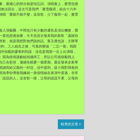
奮，最擔心的部分就是怕忘詞。演唱會上，
蜜雪也擔
國無法回台，這次可是我們「蜜雪薇琪」組合十六年
演唱「愛能不能不變」這首歌，
少了薇琪一起，蜜雪
進入演藝圈，中間也只有少數的通告及演出機會，
覺
一度也想過放棄，
今天也首次發表我的新歌「謝謝你
首歌，
就是我想對他們說的話。葉玉傑也說：主辦單
廖宥鈞，三人組合之後，可真的變成「二忘一後」
我跟
國外拍戲的廖宥鈞則說：
這也是我第一次上台演唱，
；
因為疫情讓劇組拍攝停工，所以公司就鼓勵我上
自己在彩排，連續失眠要一個星期。最近發表全新單
朗讀寫給父親的一封信，信中提到，
從小我對我爸的
因為爭吵導致我練就一身假情緒在表演中度過，非常
「說謊的人」這首歌一樣，
父母的說謊不累，父母的
較舊的文章 »