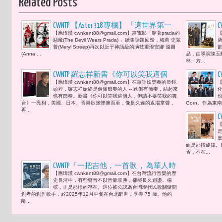
Related Posts
CWNTP 【Aster 318 專欄】 「這世界第一
【應瑋漢 cwnkent88@gmail.com】當電影「穿著prada的
【
次，有人對Vogue說不。」2026「台北時
惡魔(The Devil Wears Prada) 」續集話題回歸，梅莉·史翠
裝周」與全球時尚權力的分手 但問題是
普(Meryl Streep)再次以近乎神話級的演技重現安娜·溫圖
(Anna ...
品，由導演陳玉
「世界會因此聽見台北嗎？」--- 電影
林、方...
「穿著prada的惡魔 2 (The Devil Wears Prada 2)
CWNTP 羅志祥新書《你可以笑我這個
」回歸省思 我們該如何重新理解審美主
【應瑋漢 cwnkent88@gmail.com】在華語娛樂圈的長鏡
【
人，但請不要笑我的舞台》簽書會 美
導權？
頭裡，羅志祥始終是個懂節奏的人 -- 跌倒有節奏，站起來
國、日本、香港歌迷蜂擁而至 「不是翻
(
也有節奏。新書《你可以笑我這個人，但請不要笑我的舞
份
台》一亮相，美國、日本、香港歌迷蜂擁而至，像是久違的返場掌聲，
Gorn。作為東
身，而是誠實；不是回歸，而是繼
再...
續。」
【
而是那段旋律。
否，不在...
CWNTP「一把吉他，一首歌 ， 為華人時
【應瑋漢 cwnkent88@gmail.com】在台灣流行音樂的歷
代定音。發音的覺醒，讓台灣第一次唱
史長河中，有些聲音不以音量取勝，卻能長久迴盪。楊
出真正屬於自己的歌 」-- 楊弦辭世， 是
弦，正是那樣的存在。這位被公認為台灣現代民歌關鍵開
創者的創作歌手，於2025年12月中旬在台北辭世，享壽 75 歲。他的
現代民歌起點回顧，亦是未完待續的文
離...
化翻篇命題 。