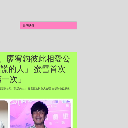
葉玉傑、廖宥鈞彼此相愛公
謊的人」 蜜雪首次
第一次」
曼青新歌首唱「說謊的人」 蜜雪首次與別人合唱 全都為公益獻出