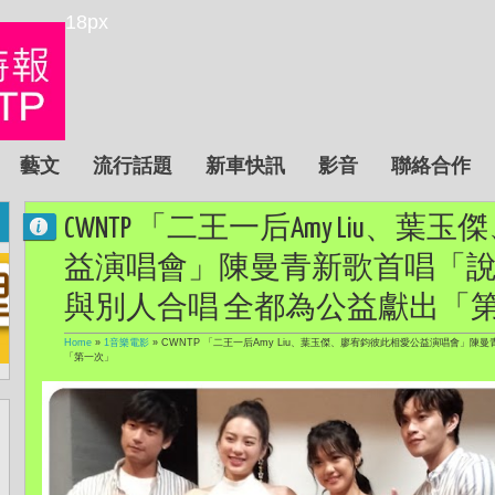
18px
藝文
流行話題
新車快訊
影音
聯絡合作
CWNTP 「二王一后Amy Liu、
益演唱會」陳曼青新歌首唱「說
與別人合唱 全都為公益獻出「
Home
»
1音樂電影
»
CWNTP 「二王一后Amy Liu、葉玉傑、廖宥鈞彼此相愛公益演唱會」陳
「第一次」