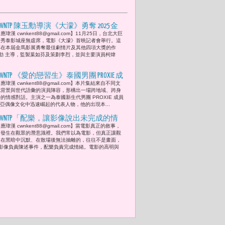
CWNTP 陳玉勳導演《大濛》勇奪 2025 金
應瑋漢 cwnkent88@gmail.com】11月25日，台北大巨
馬影展最佳劇情首映會 柯煒林、方郁
蛋秀泰影城座無虛席，電影《大濛》首映記者會舉行。這
婷、9m88、曾敬驊、劉冠廷等同台亮相
部在本屆金馬影展勇奪最佳劇情片及其他四項大獎的作
勳 主導，監製葉如芬及策劃李烈，並與主要演員柯煒
票房破5億 李烈、葉如芬與9m88將穿上
旗袍重現歌舞團表演 李遠觀後家族、記
CWNTP 《愛的戀習生》泰國男團 PROXIE 成
憶與時代的回聲感人
應瑋漢 cwnkent88@gmail.com】本片集結來自不同文
員 Gorn、許紫柔、于常祐、ANITA、
化背景與世代語彙的演員陣容，形構出一場跨地域、跨身
BabyMint 成員) 粼粼、ROBERT 為電影揭開
的情感對話。主演之一為泰國新生代男團 PROXIE 成員
南亞偶像文化中迅速崛起的代表人物，他的出現本...
序幕「真正困難的從來不是『愛上
誰』，而是『如何在不傷害他人』。」
CWNTP「配樂，讓影像說出未完成的情
應瑋漢 cwnkent88@gmail.com】當電影真正的敘事，
緒。」-- 由《陽光女子合唱團》談影像
是發生在觀眾的潛意識裡。我們常以為電影，但真正讓觀
與情緒差值。
眾在黑暗中沉默、在散場後無法抽離的，往往不是畫面，
影像負責陳述事件，配樂負責完成情緒。電影的高明與