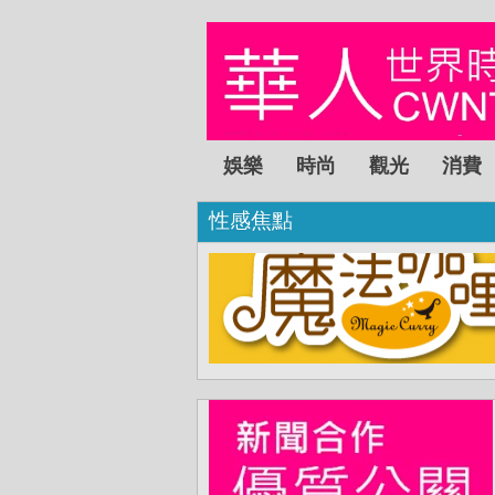
娛樂
時尚
觀光
消費
性感焦點