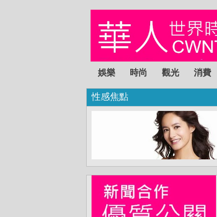
娛樂
時尚
觀光
消費
性感焦點