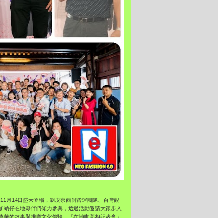
至11月14日盛大登場，剝皮寮西側營運團隊、
台灣觀
加蚋仔在地夥伴們傾力參與，
透過活動邀請大家步入
萬華的故事與推廣文化體驗。「在地咖亮相記者會」