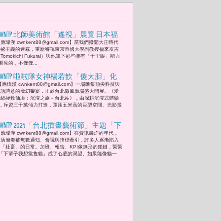
CWNTP 北師美術館「遙視」展覽 日本福
應瑋漢 cwnkent88@gmail.com】當我們撥開大正時代
來友吉「念寫」實驗 尋求虛實間的實際
神祕主義的迷霧，重新審視東京帝國大學副教授福來友吉
的「真相 」-- 「看見，從來都是一種選
Tomokichi Fukurai）與他筆下那些擁有「千里眼」能力
見的，不僅僅...
擇。而選擇如何看，才是自由的開
始。」
CWNTP 啦啦隊女神楊若歆「傻大胆」化
【應瑋漢 cwnkent88@gmail.com】一場匯集頂尖科技與
身 《愛麗絲拯救仙境》「有時正是憑藉
童話詩意的魔幻饗宴，正於台北微風廣場盛大開展。《愛
著一股『 傻勁 』，才能激發出完成夢
麗絲拯救仙境：沉浸之旅－台北站》，由深耕沉浸式體驗
，斥資三千萬傾力打造，運用五米高的巨型空間、光影投
想的勇氣與動力。」
CWNTP 2025「台北插畫藝術節」主題「下
應瑋漢 cwnkent88@gmail.com】在資訊轟炸的年代，
輩子我想當隻貓」實踐大學曲家瑞老師
生活節奏被無數通知、會議與指標牽引，許多人逐漸陷入
領軍學生參展 展現校園原創IP新能量 比
了「社畜」的日常。加班、報告、KPI像無形的鎖鏈，緊緊
「下輩子我想當隻貓」成了心底的渴望。如果能像貓一
奇波圖文、食料品制作所、CRABBITO、
LUFISH STUDIO、黴菌塔羅等等 分享IP夢想
樂趣