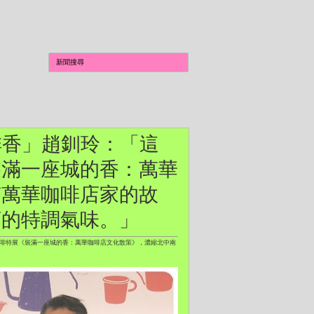
城咖啡香」趙釧玲：「這
裝滿一座城的香：萬華
南萬華咖啡店家的故
店的特調氣味。」
出咖啡特展《裝滿一座城的香：萬華咖啡店文化散策》，濃縮北中南