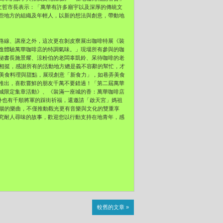
文哲市長表示：「
萬華有許多廟宇以及深厚的傳統文
些地方的組織及年輕人，
以新的想法與創意，帶動地
路線、講座之外，
這次更在剝皮寮展出咖啡特展《裝
進體驗萬華咖啡店的特調氣味。」
現場所有參與的咖
秘書長施景耀、
涼粉伯的老闆辜凱鈴、
呆待咖啡的老
相挺，
感謝所有的活動地方總是義不容辭的幫忙，
才
美食料理與甜點，
展現創意「新食力」，如巷弄美食
推出，
喜歡嘗鮮的朋友千萬不要錯過！「第二屆萬華
城限定集章活動》、《裝滿一座城的香：
萬華咖啡店
外也有千順將軍的踩街祈福，
還邀請「啟天宮」媽祖
悠揚的樂曲，
不僅推動觀光更有音樂與文化的雙重享
究耐人尋味的故事，歡迎您以行動支持在地青年，
感
較舊的文章 »