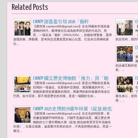
Related Posts
CWNTP 謝盈盈引領 2026「藝軒
【應瑋漢 cwnkent88@gmail.com】在全球藝術市場加速
【
（PAVILION）」藝博會--「停頓，才是當
運轉的時代，藝博會往往成為效率與交易的代名詞。然
代藝術真正發生的地方。」王應傑及胡
而，一場名為「藝軒（PAVILION）」的藝術博覽會，選擇
（
放慢節奏，將觀看、思考與交流重新置於核心位置。它並未沿用傳統展
的女性時，我們看
寶莉、張逸羣、陸潔民、盧佳慧、李祐
位...
群、張清芳、蕭敬騰與愛妻 Summer、蕭
.
瑤及黃秀慧等等貴賓雲集 熱鬧非凡
的詠威互動科技
射、...
CWNTP 國立歷史博物館「推力」與「馳
【應瑋漢 cwnkent88@gmail.com】那是台灣藝術史最為
【
騁」重燃臺灣藝術的國際與當代靈魂 胡
壯闊的一場遠征。在那個外交困頓、風雨飄搖的年代，一
寶莉親眼目睹6幅常玉真跡及好友漢諾
群藝術家揹負著國家的期待，將臺灣的創作能量跨海送往
巴西。如今回首，那不僅是歷史的存檔，更是一場關於生命...
箍住身心，使得
威馬術俱樂部陳列作品 笑稱今日觀展
樣，...
「賺到了！」
CWNTP 2025 史博館70週年特展《綻放 維也
【應瑋漢 cwnkent88@gmail.com】在文化的時區裡，有
納美景宮百年花繪名作展》: 3. 名媛胡寶
些邂逅無關乎時間長短，只關乎意義的深度。國立歷史博
莉 : 「真正的藝術與生活，是在《綻
物館的七十週年壓軸大展《綻放 維也納美景宮百年花繪名
作展》，在臺北揭幕，遠渡重洋而來的花卉，不再是靜態的展品，而是一
放》被看見的瞬間，也學會了去看見他
種活...
人。」