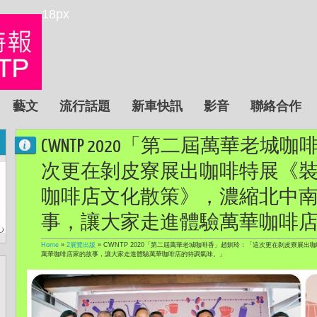
18px
藝文
流行話題
新車快訊
影音
聯絡合作
CWNTP 2020「第二屆萬華老
次更在剝皮寮展出咖啡特展《
咖啡店文化散策》，濃縮北中
事，讓大家走進體驗萬華咖啡
Home
»
2展覽出版
»
CWNTP 2020「第二屆萬華老城咖啡香」趙釧玲：「這次更在剝皮寮展
萬華咖啡店家的故事，讓大家走進體驗萬華咖啡店的特調氣味。」