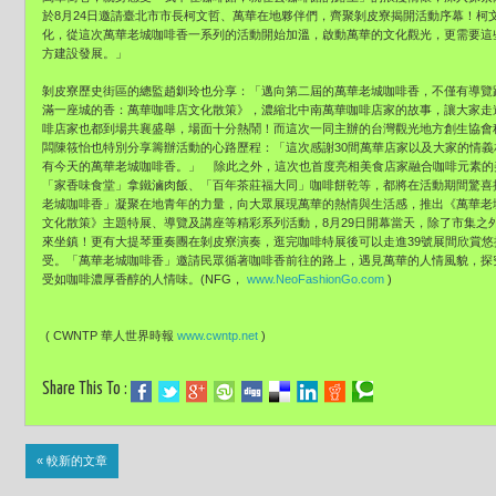
於8月24日邀請臺北市市長柯文哲、萬華在地夥伴們，
齊聚剝皮寮揭開活動序幕！柯
化，
從這次萬華老城咖啡香一系列的活動開始加溫，
啟動萬華的文化觀光，更需要這
方建設發展。」
剝皮寮歷史街區的總監趙釧玲也分享：「
邁向第二屆的萬華老城咖啡香，不僅有導覽
滿一座城的香：
萬華咖啡店文化散策》，濃縮北中南萬華咖啡店家的故事，
讓大家走
啡店家也都到場共襄盛舉，場面十分熱鬧！
而這次一同主辦的台灣觀光地方創生協會
闆陳筱怡也特別分享籌辦活動的心路歷程：「
這次感謝30間萬華店家以及大家的情義
有今天的萬華老城咖啡香。」 除此之外，
這次也首度亮相美食店家融合咖啡元素的
「家香味食堂」拿鐵滷肉飯、「
百年茶莊福大同」咖啡餅乾等，都將在活動期間驚喜
老城咖啡香」
凝聚在地青年的力量，向大眾展現萬華的熱情與生活感，推出《
萬華老
文化散策》主題特展、導覽及講座等精彩系列活動，
8月29日開幕當天，除了市集之
來坐鎮！更有大提琴重奏團在剝皮寮演奏，
逛完咖啡特展後可以走進39號展間欣賞
受。「萬華老城咖啡香」
邀請民眾循著咖啡香前往的路上，遇見萬華的人情風貌，
探
受如咖啡濃厚香醇的人情味。(NFG，
www.NeoFashionGo.com
)
( CWNTP 華人世界時報
www.cwntp.net
)
Share This To :
« 較新的文章