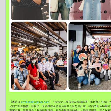
【應瑋漢
cwnkent88@gmail.com
】「
2020第二屆萬華老城咖啡香」
即將於8月29日
光地方創生協會、涼粉伯、
呆待咖啡及特色店家共同發想的計畫，
從西門町至艋舺到
萬華街巷，親身感受「我不在咖啡館，
就在去咖啡館的路上」的浪漫情懷，
深入探索