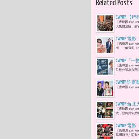
Related Posts
CWNTP
【應瑋漢 cwn
成功後，反
人集體清醒，那
獎的精神價
CWNTP
【應瑋漢 cwn
命裡失去的
懼⋯⋯但電影《
CWNTP
【應瑋漢 cwn
己的歌 」
位被公認為台灣現
CWNTP 許
【應瑋漢 cwnk
金曲歌王「
CWNTP
【應瑋漢 cwn
風點亮車站
式，變得異常柔
了起來。」
CWNTP
【應瑋漢 cwn
陽明影視共同製