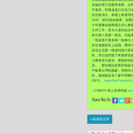
意義的雙主視覺來堆疊，
詮
手更快，
對戰速度已呈現刀
的生動演出。典禮上將運用
2020「第55屆金鐘獎」頒
今年廣播金鐘典禮主持人創
主持工作，
星光大道則由去
表示兩人其實一樣高，但如
「我這陣子會多喝一點轉大
前在遊戲節目上認識，
覺得
說這次也要一樣做到讓大家
熟，
所以他們接下來會密切
入圍者身分參加，
要顧的就
恐」，
覺得應該是看到我從
平板看台灣的戲劇，
很期待
的，
她很願意為了豪平調整
(NFG，
www.NeoFashionG
( CWNTP 華人世界時報
www
Share This To :
« 較新的文章