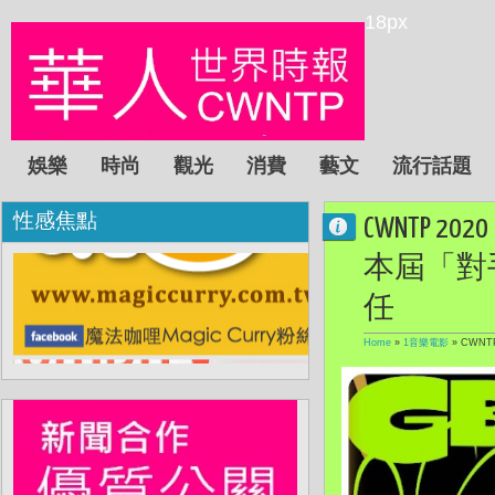
18px
娛樂
時尚
觀光
消費
藝文
流行話題
性感焦點
CWNTP
本屆「對
任
Home
»
1音樂電影
»
CWN