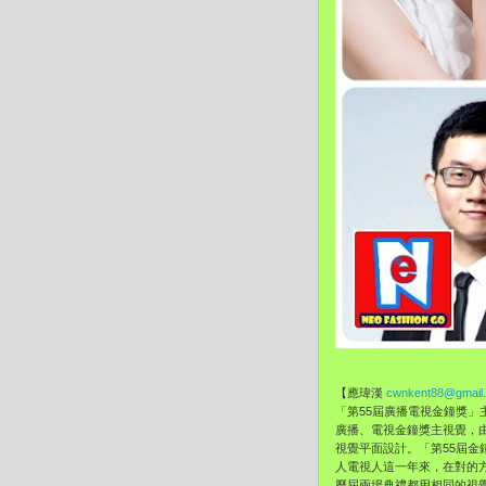
【應瑋漢
cwnkent88@gmail
「第55屆廣播電視金鐘獎」
廣播、
電視金鐘獎主視覺，
視覺平面設計。「第55屆金
人電視人這一年來，在對的
歷屆兩場典禮都用相同的視覺