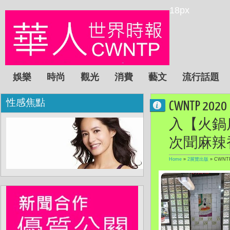
18px
娛樂
時尚
觀光
消費
藝文
流行話題
性感焦點
CWNTP 
入【火鍋
次聞麻辣
Home
»
2展覽出版
»
CWN