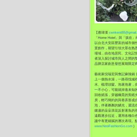
【應瑋漢
cwnkent88@gmail
「Home Hotel」與
以台北大安區豐富的城市個
置創作，期望引領大眾在熟
場域，由在地居民、文化記
者深入探討城市與人之間的
品牌店家創意發想展期限定
藝術家倪瑞宏與詹記麻辣鍋
上一個熱水澡，一路尋找城
水、梳理頭髮。泡著泡著，身體
一不小心，可能就掉進未知
回收紙張，穿越幽晃的剪紙光影
房，輕巧簡約的與巷弄形成
泡，伴著粼粼的鱗光，迴流
鑲邊的朵朵浪花反射著魚的視角
遠觀逐步拉近，運用各種白
謐中有更細膩的層次表現。點
www.NeoFashionGo.com
)