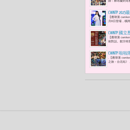
師：林布蘭到哥雅─
CWNTP 
【應瑋漢 cwn
敢愛麗絲朝
月8日登場，橫跨
CWNTP 
【應瑋漢 cwn
姆》首度來台
術對話。館方特別攜
北專題講座
CWNTP
.【應瑋漢 cw
』，才能激
之旅－台北站》