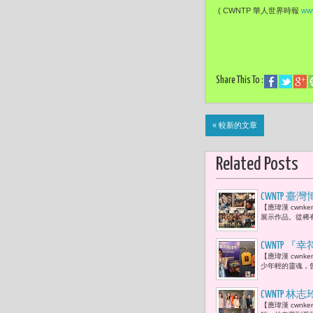
( CWNTP 華人世界時報
www
Share This To :
« 較新的文章
Related Posts
CWNTP
【應瑋漢 cwn
知識之旅，
展示作品。從稀
CWNTP
【應瑋漢 cwn
福平安符。
少年輕的靈魂，
CWNTP
【應瑋漢 cwn
等52件 