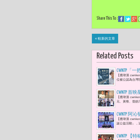
Share This To :
« 較新的文章
Related Posts
CWNTP
【應瑋漢 cwn
己的歌 」
位被公認為台灣現
CWNTP
【應瑋漢 cwn
鐘獎個人
元、黃惟、曾皓
CWNTP 
【應瑋漢 cwn
量溫暖串聯 
誕公益活動」，這
CWNTP