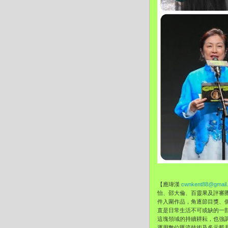
【應瑋漢
cwnkent88@gmail
怡、
邵大倫、
百靈果及評審
件入圍作品，角逐節目獎、
直是日常生活不可或缺的一
這塊領域的持續耕耘，
也強
運用數位匯流技術及多元載