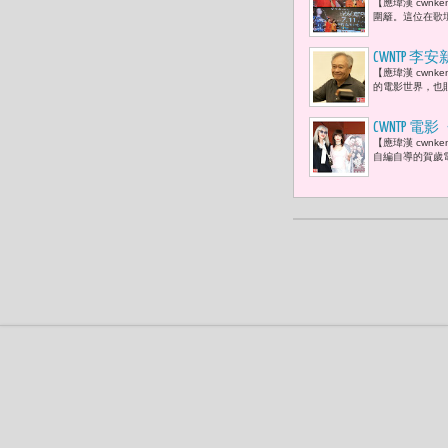
【應瑋漢 cwn
藝大姊大于
圍籬。這位在歌
拍灰塵，對
CWNTP
【應瑋漢 cwn
跡「拍電影
的電影世界，也
CWNTP 
【應瑋漢 cwn
自編自導的賀歲電