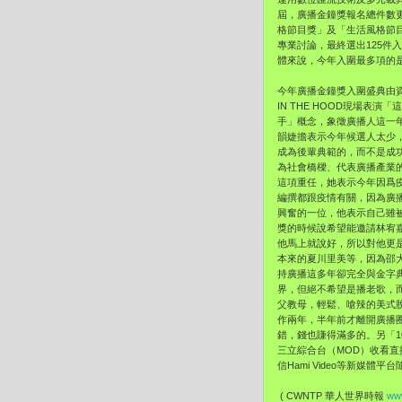
屆，
廣播金鐘獎報名總件數更
格節目獎」及「生活風格節
專業討論，
最終選出125件
體來說，
今年入圍最多項的
今年廣播金鐘獎入圍盛典由資深D
IN THE HOOD現場表
手」概念，象徵廣播人這一
韻婕擔表示今年候選人太少
成為後輩典範的，而不是成
為社會橋樑、代表廣播產業
這項重任，
她表示今年因爲
編撰都跟疫情有關，因為廣
興奮的一位，
他表示自己雖
獎的時候說希望能邀請林宥
他馬上就說好，
所以對他更
本來的夏川里美等，因為邵
持廣播這多年卻完全與金字
界，
但絕不希望是播老歌，
父教母，輕鬆、
嗆辣的美式
作兩年，半年前才離開廣播
錯，
錢也賺得滿多的。另「1
三立綜合台（MOD）收看直
信Hami Video等新媒體
( CWNTP 華人世界時報
www