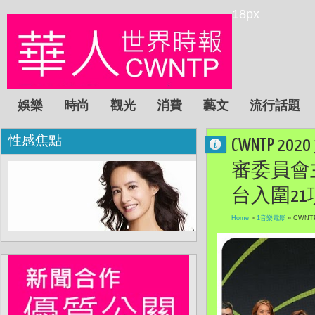
18px
娛樂
時尚
觀光
消費
藝文
流行話題
性感焦點
CWNTP
審委員會
台入圍2
Home
»
1音樂電影
»
CWN