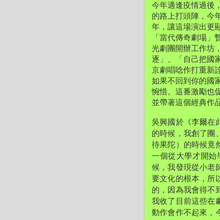
今年適逢疫情過後
的路上打頭陣，今年
年，
讓這場演出更顯
「當代傳奇劇場」
光劇團開辦工作坊
逐」、「
自己把國
京劇唱唸作打重新
如果不回到你的國
惋惜。
這番激勵也促
並帶著這個經典作
吳興國於《李爾在
的時候，我創了團
待果陀）的時候竟
一個從大學才開始
候，我發現從小老
要文化的根本，所
的，
因為我會得不
我收了目前這些在
動作會作不起來，