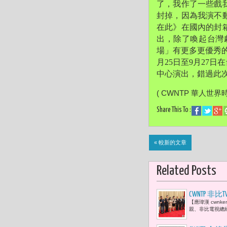
了，
我作了一些戲
封掉，因為我演不
在此》在國內的封
出，
除了喚起台灣
場」
有更多更優秀
月25日至9月27
中心演出，
錯過此
( CWNTP 華人世界
Share This To :
« 較新的文章
Related Posts
CWNTP 
【應瑋漢 cwnk
共築善的戲
親、非比電視總