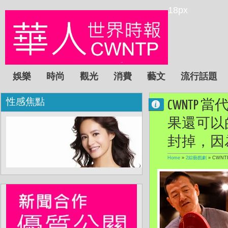
18px
娛樂
時尚
觀光
消費
藝文
流行話題
性感焦點
CWNTP
果還可以
封掉，因
Home
»
2綜藝戲劇
»
CWN