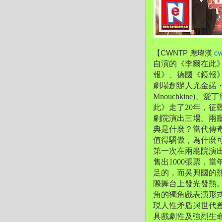
【CWNTP 應瑋漢 
c
自演的《李爾在此
報》、德國《鏡報
劇場創辦人尤金諾・
Mnouchkine)
此》走了20年，
征
劇院演出三場。
兩
典是什麼？當代傳
值得驕傲，
為什麼
第一次在兩廳院演
售出1000張票，
足的，
而吳興國的
際舞台上發光發熱
角的獨角戲表演形
現人性矛盾與世代
具戲劇性及強烈生