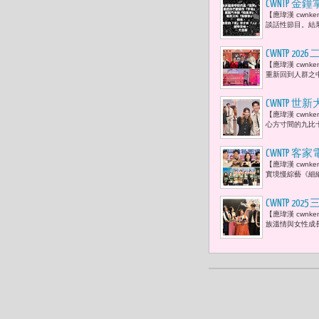
CWNTP
【應瑋漢 cwn
財危機
談話性節目。結
CWNTP
​【應瑋漢 cw
歌手熱力登
重新回到人群之
CWNTP 
【應瑋漢 cwn
1. 采子
心方寸間的九比
待有刮鬍刀
CWNTP 
【應瑋漢 cwn
優賢，以及
實境慢綜藝《細
裏的路。」
CWNTP 
【應瑋漢 cwn
培》三部重
族溫情與女性成
慈等都親臨