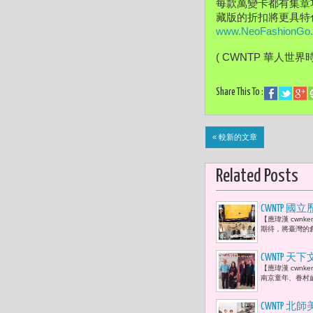
每款萬變卡都有集章
www.NeoFashionGo
( CWNTP 華人世界
Share This To :
« 較新的文章
Related Posts
CWNTP
【應瑋漢 cwn
幅常玉真跡
期待，將臺灣的
CWNTP
【應瑋漢 cwn
「和平幸福
南京童年、眷村
育。」
CWNTP