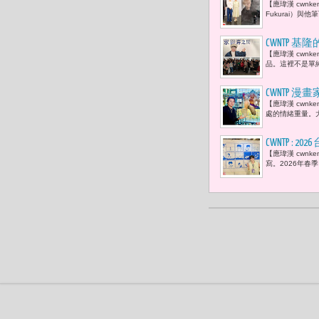
【應瑋漢 cwnk
「看見，從
Fukurai）
CWNTP
【應瑋漢 cwn
感》
品。這裡不是單純
CWNTP 漫
【應瑋漢 cwn
科教館集體
處的情緒重量。
CWNTP : 
【應瑋漢 cwn
人們心中脆
寫。2026年春季，