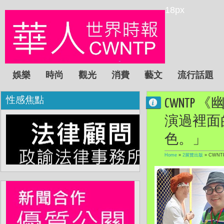
18px
娛樂
時尚
觀光
消費
藝文
流行話題
性感焦點
CWNT
演過裡面
色。」
Home
»
2展覽出版
»
CWN