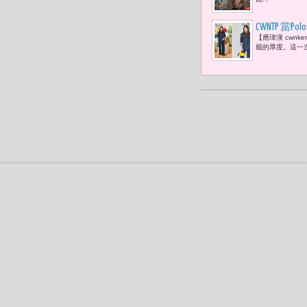
與銀行總裁安娜
CWNTP 當P
【應瑋漢 cwn
籤的厚度。這一次，Po