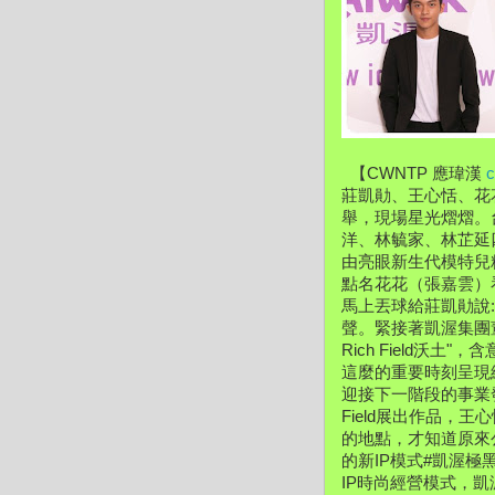
  【CWNTP 應瑋漢 
莊凱勛、
王心恬、花
舉，現場星光熠熠。
洋、林毓家、
林芷延
由亮眼新生代模特兒精
點名花花（張嘉雲）
馬上丟球給莊凱勛說
聲。緊接著凱渥集團
Rich Field沃
這麼的重要時刻呈現
迎接下一階段的事業
Field展出作品，王
的地點，
才知道原來
的新IP模式#凱渥極
IP時尚經營模式，