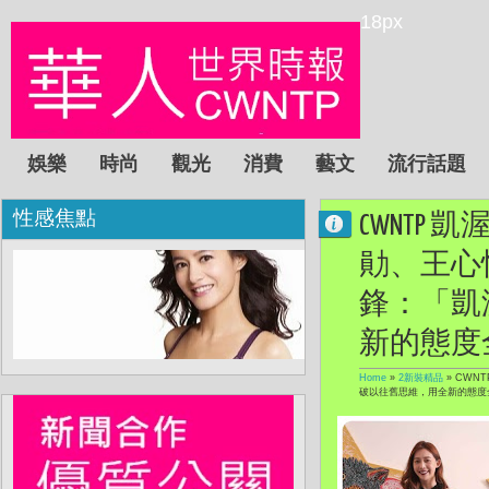
18px
娛樂
時尚
觀光
消費
藝文
流行話題
性感焦點
CWNTP
勛、王心
鋒：「凱
新的態度
Home
»
2新裝精品
»
CWN
破以往舊思維，用全新的態度