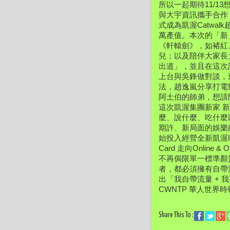
所以一起期待11/1
與大宇資訊攜手合作
式成為凱渥Catwal
萬產值。本次的「新
《
軒轅劍》，如褚紅
兒；以及陪伴大家長
出道」，並且在這次
上台與吳鋒做對談，
法，
趙逸嵐分享打電
阿土伯的師弟，
想請
這次凱渥集團新家 
麼、說什麼、吃什麼
期許、新局面的娛樂
始投入經營全新凱渥I
Card 走向Online
不再侷限單一標準顏
者，
都必須擁有自帶
出「我自帶流量 + 
CWNTP 華人世界時
Share This To :