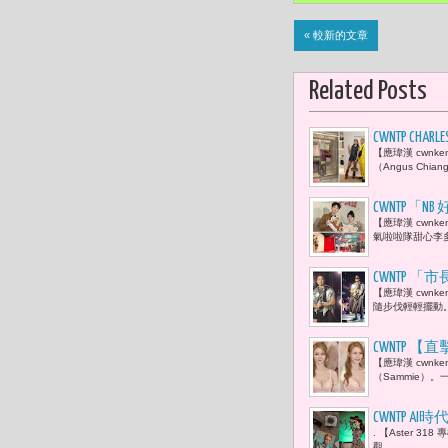
« 較新的文章
Related Posts
CWNTP CHA
【應瑋漢 cwnk
受當餘料成
（Angus Ch
CWNTP「
【應瑋漢 cwnk
氣啦啦隊甜心李多
CWNTP
【應瑋漢 cwn
隨步伐輕輕擺動
​CWNTP
【應瑋漢 cwnk
看呆！
（Sammie）
CWNTP 
. 【Aster 31
被低估的 
觀...