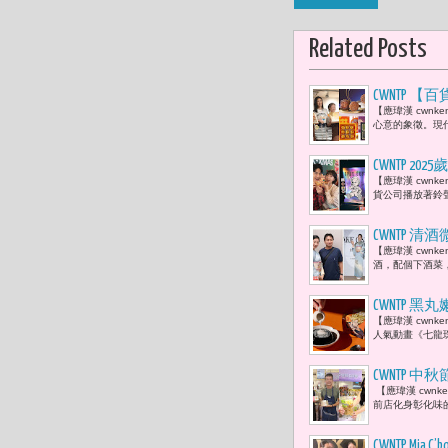
Related Posts
CWNTP 
【應瑋漢 cwn
盒、老爺集
心意的象徵。現
「亞洲月餅專區
成禮坊月餅
CWNTP 
【應瑋漢 cwn
幽默 肯德
貨公司播放著鈴
CWNTP
【應瑋漢 cwn
酒，配個下酒菜
CWNTP 
【應瑋漢 cwn
亞人來襲
人氣動畫《七龍
CWNTP
【應瑋漢 cwn
黃酥的誘惑
前店化身彰化味的
CWNTP 