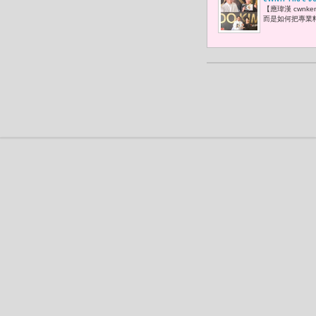
【應瑋漢 cwn
持 百元價
而是如何把專業料