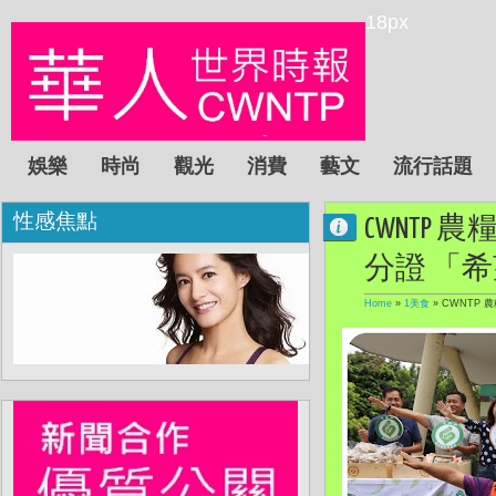
18px
娛樂
時尚
觀光
消費
藝文
流行話題
性感焦點
CWNT
分證 「
Home
»
1美食
»
CWNTP