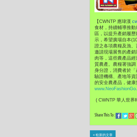
【CWNTP 應瑋漢 
c
食材，持續輔導推動
區，以提升產銷履歷
示，希望廣場自本(1
證之各項農糧及漁、
邀請現場展售的產銷
肉等，這些農產品經
質農產。農糧署強調
身分證，消費者於「
驗證機構、產地等資
www.NeoFashionGo
 ( CWNTP 華人世界
Share This To :
« 較新的文章