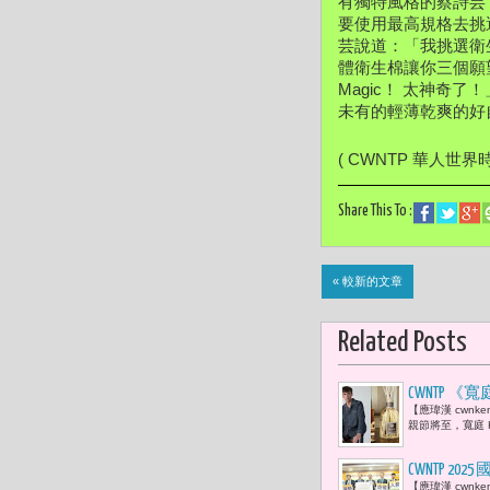
有獨特風格的蔡詩芸
要使用最高規格去挑
芸說道：「
我挑選衛
體衛生棉讓你三個願
Magic！ 太神奇
未有的輕薄乾爽的好
( CWNTP 華人世界
Share This To :
« 較新的文章
Related Posts
CWNTP 
【應瑋漢 cwn
親節將至，寬庭 K
CWNTP 
【應瑋漢 cwn