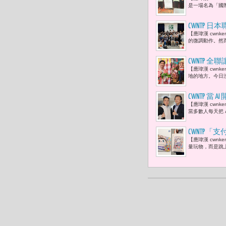
台灣分會會
是一場名為「國際
尹星燦 共
CWNTP 日
【應瑋漢 cwn
攻視光人才
的微調動作。然
CWNTP 
【應瑋漢 cwn
台，展現另
地的地方。今日
CWNTP 
【應瑋漢 cwn
示，「 A
當多數人每天把 
方。」
CWNTP「
【應瑋漢 cwnk
卡 The Mo
量玩物，而是跳上