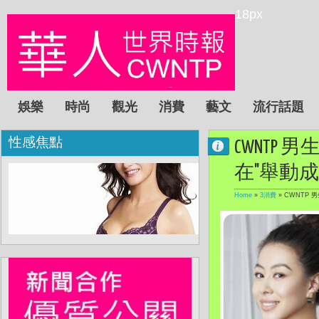
18px
娛樂
時尚
觀光
消費
藝文
流行話題
性感焦點
CWNTP
在"舉動成M
Home
»
3消費
»
CWNTP 