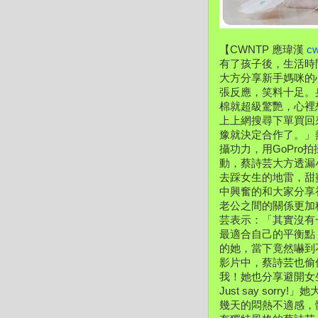
【CWNTP 應瑋漢 
c
有了孩子後，生活時
大方分享新手媽咪的
張反應，笑料十足。
棉就超級驚艷，
心裡
上上網搜尋下單買回
豫就決定合作了。」
攝功力，
用GoPr
動，
蔡詩芸大方透漏
去踩女生的地雷，
甜
中興奮的和大家分享
老公之間的關係更加
芸表示：「
其實沒有
最適合自己的平衡點
的她，當下竟然嚇到
影片中，
蔡詩芸也偷
我！
她也分享避開女
Just say sor
幾天的悶熱不適感，