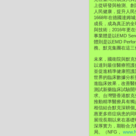
上從研發與檢測、創
人民健康，提升人民
1668年在德國達姆城創
成長，成為真正的全球
與技術；2016年
事業體是以EMD Se
體則是以EMD Per
務。默克集團在這三
未來，國衛院與默克
以達到最佳醫療照護
並促進精準健康照護
世界的臨床數據分析
進臨床效果，改善醫
測試新藥臨床試驗開
求。台灣暨香港默克
推動精準醫療具有獨
相信結合默克深耕個
惠更多癌症病患的同
展現長期以來在基礎
深厚實力，期盼合力
局。（NFG， 
www.N