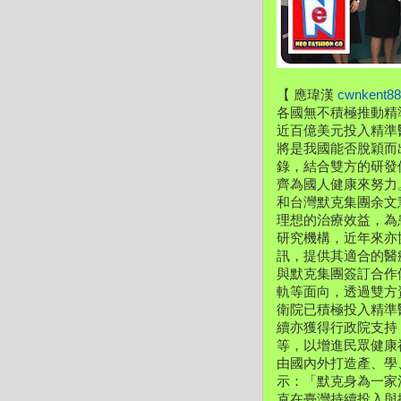
【 應瑋漢 
cwnkent8
各國無不積極推動精
近百億美元投入精準
將是我國能否脫穎而出
錄，結合雙方的研發
齊為國人健康來努力
和台灣默克集團余文
理想的治療效益，為
研究機構，近年來亦
訊，提供其適合的醫
與默克集團簽訂合作
軌等面向，透過雙方
衛院已積極投入精準
續亦獲得行政院支持
等，以增進民眾健康
由國內外打造產、學
示：「默克身為一家
克在臺灣持續投入與