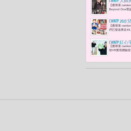
CWNTP 
【應瑋漢 cwn
演，讓人溫
Beyond O
CWNTP 
【應瑋漢 cwn
助計畫
們已發送將近49,
CWNTP
【應瑋漢 cwn
智VR實境體驗