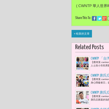
 ( CWNTP 華人世界
Share This To :
« 較新的文章
Related Posts
CWNTP
【應瑋漢 cwn
人生的指引
人士與小市民齊
CWNTP
【應瑋漢 cwn
療孩子築起
身心障礙者日」
CWNTP
【應瑋漢 cwn
展「機會、
唐氏症家庭的強