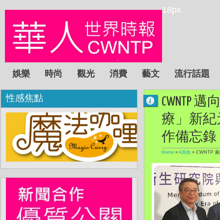
18px
娛樂
時尚
觀光
消費
藝文
流行話題
性感焦點
CWNT
療」新紀元
作備忘錄
Home
»
A其他
»
CWNTP