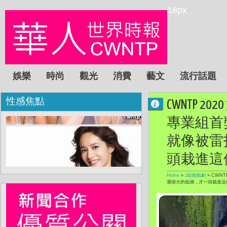
18px
娛樂
時尚
觀光
消費
藝文
流行話題
性感焦點
CWNTP
專業組首
就像被雷
頭栽進這
Home
»
2綜藝戲劇
»
CWN
遇很大的低潮，才一頭栽進這