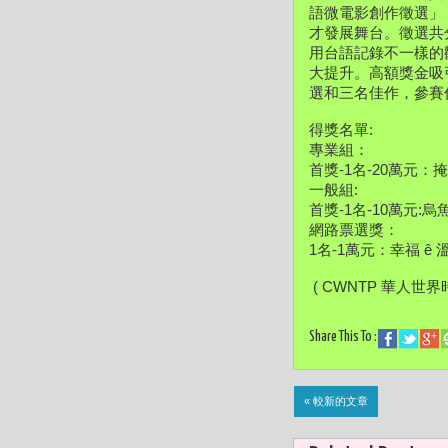
語微電影創作徵選」
才發展舞台。徵選共
用台語記錄不一樣的
大提升。
高額獎金吸
選和三名佳作，參賽
得獎名單:
專業組：
首獎-1名-20萬元
一般組:
首獎-1名-10萬元:烏魚子
網路票選獎：
1名-1萬元：幸福 ê
 ( CWNTP 華人世界
Share This To :
« 較新的文章