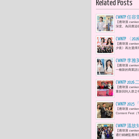
Related Posts
CWNTP
【應瑋漢 cwn
變得更溫柔
深度。為回應這
CWNTP 〈
【應瑋漢 cwnk
藝人 47位
夕夜》再次選擇
CWNTP
【應瑋漢 cwn
數，而是透
一種新的商業語
CWNTP
​【應瑋漢 cw
歌手熱力登
重新回到人群之
CWNTP 202
【應瑋漢 cwnk
況空前 「
Content F
CWNTP 
【應瑋漢 cwnk
及應瑋漢共
通行銷總監應瑋漢