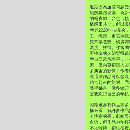
近期因為血管問題受
頒獎典禮現場，
為新
的楊貴媚上台也卡頓
情嚴重時期，
所以現
就是2020年拍攝的，
工、燃燒，更表示歡
觀眾票選獎，
楊貴媚
溫度」獲得。評審團
不標準的人卻覺得很
幸自己來當評審，才
素，
但內容卻讓人回
多厲害的影像工作者
過這些作品可以發現
結合起來的能耐。
同
美學都是一個多鐘頭
需要忘記自己的年紀，
因徵選參賽作品眾多
構來看，
有許多作品
人注意的是，
劇組與
台語，
但作品中年輕
不太輪轉，
卻也很賣