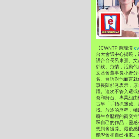
【CWNTP 應瑋漢 
c
台大會議中心揭曉，
語台台長呂東熹、文
郁欽、
范情，活動代
文基會董事長小野分
名。
台語對他而言就
事長陳郁秀表示，原
躍。
這次不管入選或
會和舞台。專業組由
古早「手指抓迷藏」
找、放逐的歷程，
輔
將生命歷程的衝突性
釋自己的作品，靈感
想到會獲獎。
最後感
能學會和自己相處。