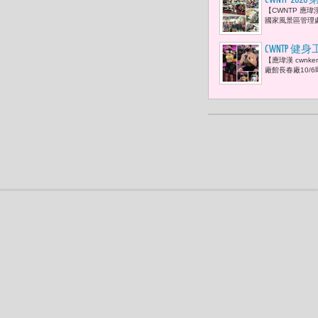
CWNTP 
【CWNTP 應
國家風景區管理處
CWNTP
【應瑋漢 cwn
月！」
廠館長春廠10/