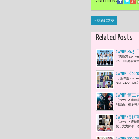
Share This To :
« 較新的文章
Related Posts
CWNTP
【應瑋漢 cwn
氛火力全開
破2,000萬票
CWNTP 
【 應瑋漢 cwn
跑友以及所
NAT GEO 
CWNTP 
【CWNTP 應瑋
阿巴西、楊承翰
CWNTP 
【CWNTP 應
技，大力揮拳、