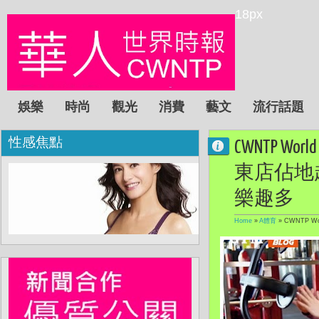
18px
娛樂
時尚
觀光
消費
藝文
流行話題
性感焦點
CWNTP 
東店佔地超過
樂趣多
Home
»
A體育
»
CWNTP W