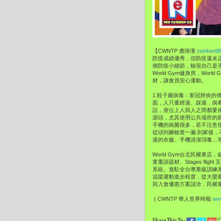
【CWNTP 應瑋漢
cwnkent8
防疫成績優秀，但防疫還未正式
個防疫小細節，檢視自己是否有
World Gym健身房，W
材，讓會員安心運動。
1.鞋子藏病毒：新冠肺炎
面，人只要經過、踩過，病
話，座位上人與人之間都要
源頭，尤其使用公共場所的廁
手機的病菌很多，若不注意很
從頭到腳檢查一遍:到家後
過的衣服、手機清潔消毒…
World Gym台北民權東店，
業重訓器材、Stages fl
系統。進駐全台專業級訓練系統
追蹤運動進步程度，從大螢幕
與入會優惠方案請洽，民權東路店
( CWNTP 華人世界時報
www