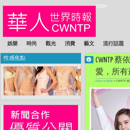
18px
娛樂
時尚
觀光
消費
藝文
流行話題
性感焦點
CWNTP 
愛，所有菸
Home
»
A其他
»
CWNTP 