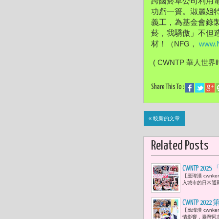
跨國菸草公司利用
功虧一簣。
淑麗姐特
義工，
為基金會錄
菸，我驕傲」不但
材！
（
NFG， 
www.
 ( CWNTP 華人世界
Share This To :
« 較新的文章
Related Posts
CWNTP 
【應瑋漢 cwnk
每一站，都
入城市的日常通勤
Project As
CWNTP 
【應瑋漢 cwnk
喊出「屈動更
情影響，臺灣同