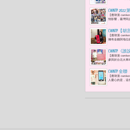
CWNTP 20
【應瑋漢 cwnk
工作環境外
情影響，臺灣同
CWNTP
【應瑋漢 cwn
找到真正的
擁有金錢與地位
CWNTP
【應瑋漢 cwn
發聲
參與於台北火車站
CWNTP
【應瑋漢 cwnk
翻轉第一步
人憂心的是，這些