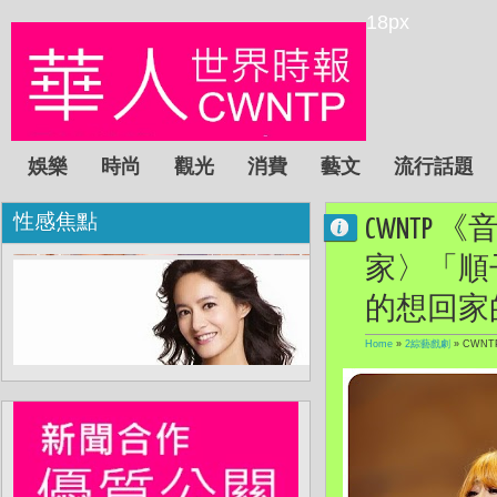
18px
娛樂
時尚
觀光
消費
藝文
流行話題
性感焦點
CWNTP
家〉「順
的想回家
Home
»
2綜藝戲劇
»
CWN