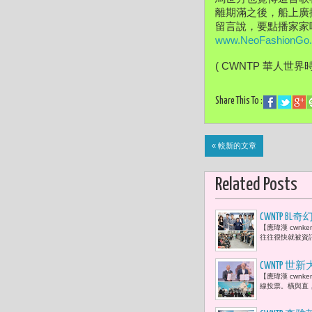
離期滿之後，船上廣
留言說，要點播家家
www.NeoFashionGo
( CWNTP 華人世界
Share This To :
« 較新的文章
Related Posts
CWNTP
【應瑋漢 cwn
轉舵啟航 
往往很快就被資
CWNTP 
【應瑋漢 cwn
手機的物量
線投票。橫與直