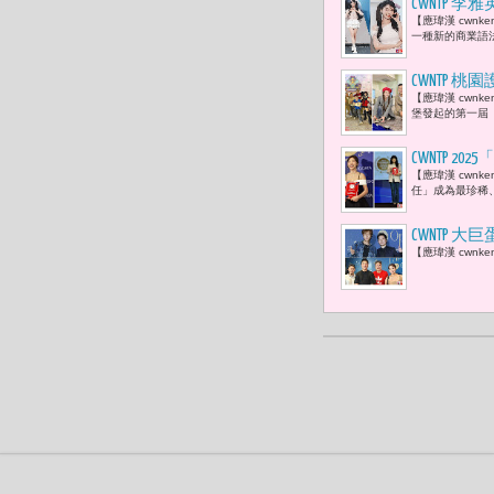
CWNTP
【應瑋漢 cwn
數，而是透
一種新的商業語
CWNTP
【應瑋漢 cwn
驅車競技並
堡發起的第一屆
CWNTP
【應瑋漢 cwn
AI最難的
任」成為最珍稀、
測我們的行
CWNTP
【應瑋漢 cwn
藝人現身力