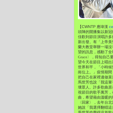
【CWNTP 應瑋漢 
c
頭陣的開播集以新冠病
佳歡到節目演唱許多
新出發。有「上帝美聲
蘭大教堂舉辦一場沒
望的訊息，感動了全球
Grace〉，得知
望今天在節目上唱出
世界和平，「小時候
崗位上。」疫情期間
把自己在家裡邊做菜
馬世芳也說「我這輩
壞眾人。許多歌曲原
視節目的歌手萬芳，
曲，希望藉由溫暖的
〈回家〉，去年台北
她說「我選擇翻唱這
馬世芳也覺得這首歌