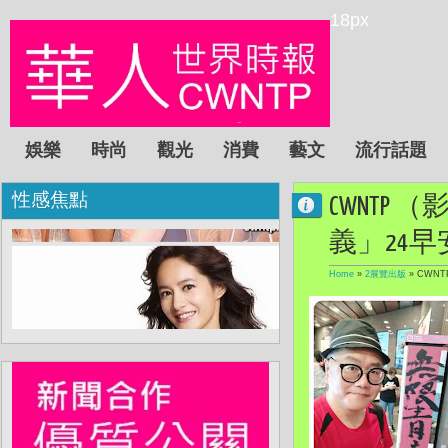
18px
娛樂
時尚
觀光
消費
藝文
流行話題
性感焦點
CWNT
義」24
Home
»
2展覽出版
»
CWN