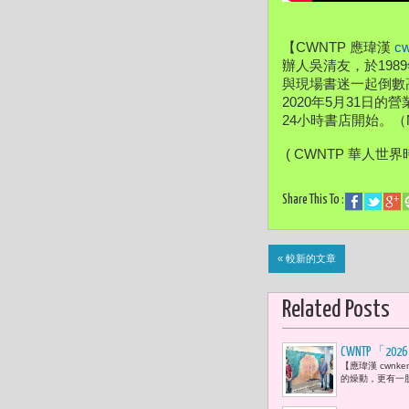
【CWNTP 應瑋漢 
c
辦人吳清友，
於19
與現場書迷一起倒數
2020年5月31日的
24小時書店開始。（N
 ( CWNTP 華人世界
Share This To :
« 較新的文章
Related Posts
CWNTP「
【應瑋漢 cwn
耀容與張羽
的燥動，更有一