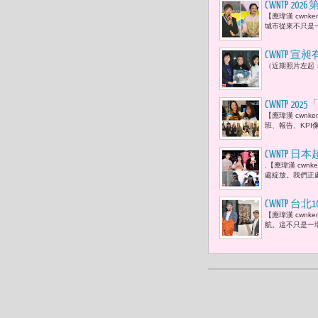
CWNTP 
【應瑋漢 cwn
們該如何定
城市從來不只是一
CWNTP
（近期照片左起：
CWNTP
【應瑋漢 cwn
展現校園原創I
班、報告、KPI
享IP夢想樂
CWNTP 日本超
.【應瑋漢 cw
BOYNEX
處綻放。我們正
CWNTP 
【應瑋漢 cwn
術數位18
航。這不只是一場