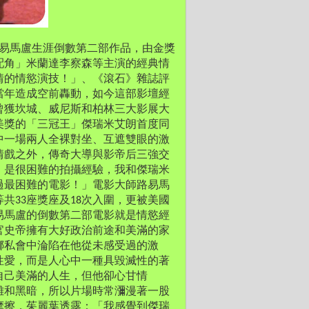
易馬盧生涯倒數第二部作品，由金獎
配角」米蘭達李察森等主演的經典情
情的情慾演技！」、《滾石》雜誌評
當年造成空前轟動，如今這部影壇經
！曾獲坎城、威尼斯和柏林三大影展大
美獎的「三冠王」傑瑞米艾朗首度同
中一場兩人全裸對坐、互遮雙眼的激
情戲之外，傳奇大導與影帝后三強交
》是很困難的拍攝經驗，我和傑瑞米
過最困難的電影！」電影大師路易馬
共33座獎座及18次入圍，更被美國
易馬盧的倒數第二部電影就是情慾經
官史帝擁有大好政治前途和美滿的家
娜私會中淪陷在他從未感受過的激
性愛，而是人心中一種具毀滅性的著
自己美滿的人生，但他卻心甘情
雜和黑暗，所以片場時常瀰漫著一股
摩擦，茱麗葉透露：「我感覺到傑瑞