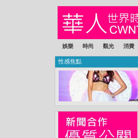
娛樂
時尚
觀光
消費
性感焦點