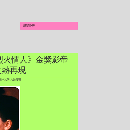
《烈火情人》金獎影帝
火熱再現
瑞米艾朗 火熱再現