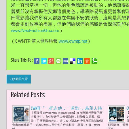
米一直想掌控一切，但他的角色應該是被動的，他應該要
麗葉並沒有掌握住安娜這個角色，導演路易馬盧更曾和傑
部電影讓我們所有人都處在焦慮不安的狀態，這就是我想
都會走到故事的盡頭，但他們給我們的感觸是會深深刻印
www.NeoFashionGo.com
 )
 ( CWNTP 華人世界時報 
www.cwntp.net
 )
Share This To :
« 較新的文章
Related Posts
CWNTP「一把吉他，一首歌 ， 為華人時
【應瑋漢 cwnkent88@gmail.com】在台灣流行音樂的歷
【
代定音。發音的覺醒，讓台灣第一次唱
史長河中，有些聲音不以音量取勝，卻能長久迴盪。楊
出真正屬於自己的歌 」-- 楊弦辭世， 是
弦，正是那樣的存在。這位被公認為台灣現代民歌關鍵開
創者的創作歌手，於2025年12月中旬在台北辭世，享壽 75 歲。他的
顧問宣稱，透過
現代民歌起點回顧，亦是未完待續的文
離...
著名...