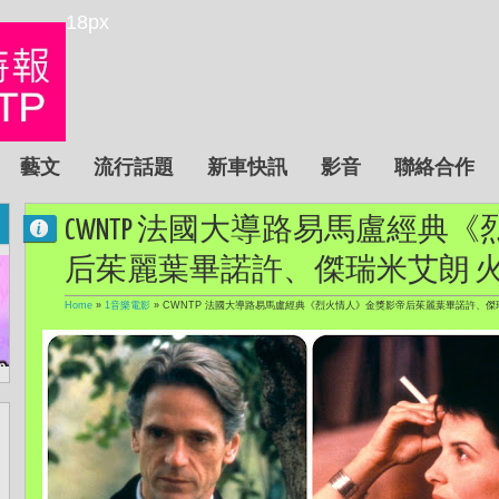
18px
藝文
流行話題
新車快訊
影音
聯絡合作
CWNTP 法國大導路易馬盧經典
后茱麗葉畢諾許、傑瑞米艾朗 
Home
»
1音樂電影
»
CWNTP 法國大導路易馬盧經典《烈火情人》金獎影帝后茱麗葉畢諾許、傑