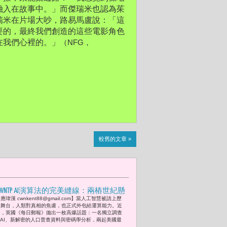
融入在故事中。」而傑瑞米也認為茱
瑞米在片場大吵，路易馬盧說：「這
要的，最終我們創造的這些電影角色
（NFG， 
在我們心裡的。」
較舊的文章 »
CWNTP AI演算法的完美縫線：兩樁世紀懸
應瑋漢 cwnkent88@gmail.com】當人工智慧被請上歷
案「黑色大理花」與「黃道十二宮」被
史舞台，人類對真相的焦慮，也正式外包給運算能力。近
合併整合可能的新敘事 但真相真的因此
日，英國《每日郵報》拋出一枚高爆話題：一名獨立調查
 AI、新解密的人口普查資料與密碼學分析，兩起美國最
升級了嗎?