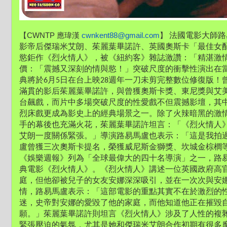
【CWNTP 應瑋漢 
cwnkent88@gmail.com
】 
法國電影大師路
影帝后傑瑞米艾朗、茱麗葉畢諾許、英國奧斯卡「最佳女
慾鉅作《烈火情人》，被《紐約客》雜誌激讚：「精湛激
價：「震撼又深刻的情與慾！」突破尺度的衝擊性演出在
典將於6月5日在台上映28週年一刀未剪完整數位修復版
滿貫的影后茱麗葉畢諾許，與曾獲奧斯卡獎、東尼獎與艾
台飆戲，而片中多場突破尺度的性愛戲不但震撼影壇，其
烈床戲更成為影史上的經典場景之一。除了火辣暗黑的激
手的幕後也充滿火花，茱麗葉畢諾許坦言：「《烈火情人
艾朗一度關係緊張。」導演路易馬盧也表示：「這是我拍
盧曾獲三次奧斯卡提名，榮獲威尼斯金獅獎、坎城金棕櫚等
《娛樂週報》列為「全球最偉大的四十名導演」之一，路
典電影《烈火情人》。《烈火情人》講述一位英國政府高
庭，但他卻被兒子的女友安娜深深吸引，並在一次次與安
情，路易馬盧表示：「這部電影的重點其實不在於激烈的
迷，史帝對安娜的愛毀了他的家庭，而他知道他正在摧毀
願。」茱麗葉畢諾許則坦言《烈火情人》涉及了人性的複
緊張壓迫的氣氛，尤其是她和傑瑞米艾朗合作初期有很多