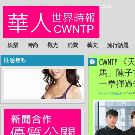
18px
娛樂
時尚
觀光
消費
藝文
流行話題
性感焦點
CWNT
馬」陳子
一拳揮過
Home
»
2綜藝戲劇
»
CWN