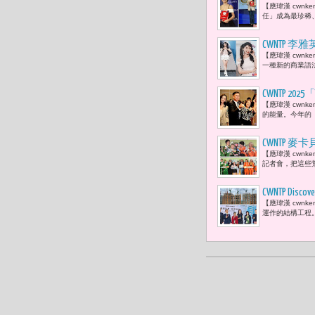
【應瑋漢 cwn
AI最難的
任」成為最珍稀、
測我們的行
CWNTP
【應瑋漢 cwn
數，而是透
一種新的商業語
CWNTP 202
【應瑋漢 cwn
況空前 「
的能量。今年的「2025
CWNTP
【應瑋漢 cwn
「三代同堂
記者會，把這些荒
CWNTP 
【應瑋漢 cwn
地下是安全
運作的結構工程。