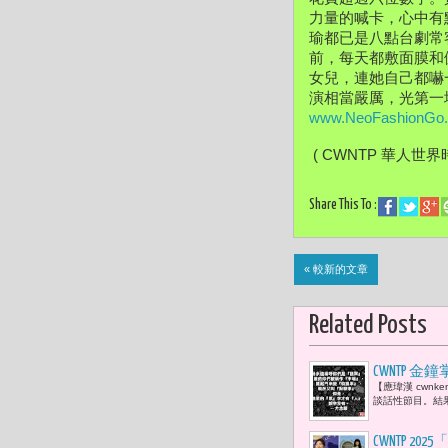
力量的喊卡，心中有
瑜都已是八點台劇常
前，每天都敷面膜和
女兒，連她自己都嚇
www.NeoFashionGo
 ( CWNTP 華人世界
Share This To :
« 較新的文章
Related Posts
CWNTP
【應瑋漢 cwn
財危機
談話性節目。結
CWNTP