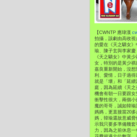
【CWNTP 應瑋漢 
c
拍攝，該劇由高收視
的愛在《天之驕女》
瑜、陳子玄與李家慶
《天之驕女》中黃少
女，特別的是黃少祺
嘉良重新開始，沒想
利、愛情，日子過得
就是「壞」和「延續
庭，因為延續《天之
機會有朝一日要跟女
衝擊性很大，兩個小
魔的哥哥，誠如韓瑜
媽媽，更直接當20
媽，韓瑜還故意威脅
示我只要多準備幾套
力，因為之前休息一
花費超過六位數字。