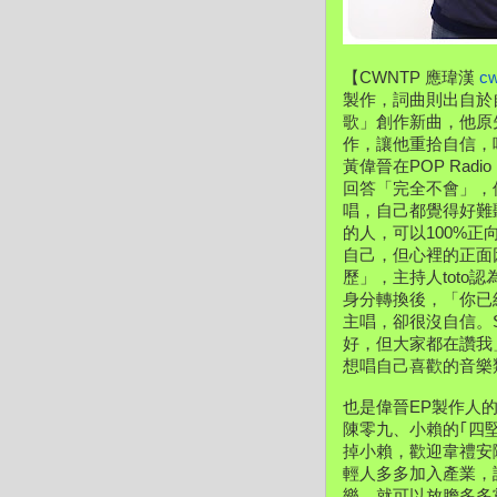
【CWNTP 應瑋漢 
c
製作，詞曲則出自於
歌」創作新曲，他原
作，讓他重拾自信，
黃偉晉在POP Ra
回答「完全不會」，
唱，自己都覺得好難
的人，可以100%
自己，但心裡的正面
歷」，主持人tot
身分轉換後，「你已經
主唱，卻很沒自信。S
好，但大家都在讚我
想唱自己喜歡的音樂
也是偉晉EP製作人
陳零九、小賴的｢四
掉小賴，歡迎韋禮安
輕人多多加入產業，
樂，就可以放膽多多