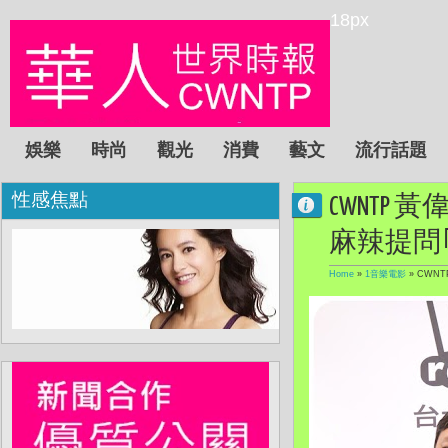
18px
娛樂
時尚
觀光
消費
藝文
流行話題
性感焦點
CWNTP
麻辣提問
Home
»
1音樂電影
»
CWN