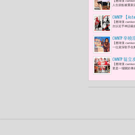
【應瑋漢 cwn
人生節點被重新定
CWNTP 【
【應瑋漢 cwnken
尚權力的分手 
次以近乎神話級的演
Prada 
CWNTP
【應瑋漢 cwn
了。」
一位資深歌手在舞
CWNTP
【應瑋漢 cwn
康，就是最
更是一場關於傳