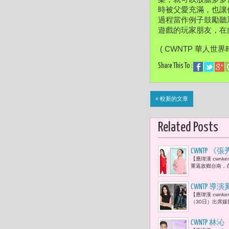
時被父愛充滿，也讓
過程當作例子鼓勵聽
遊戲的玩家朋友，在
 ( CWNTP 華人世界
Share This To :
« 較新的文章
Related Posts
CWNTP
【應瑋漢 cwn
重返故鄉台南，在
CWNTP
【應瑋漢 cwnk
驚悚劇
（30日）出席
CWNTP