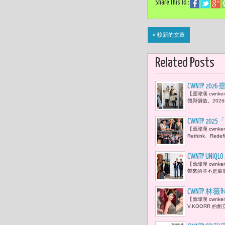
Share This To :
« 較新的文章
Related Posts
CWNTP 2
【應瑋漢 cwn
新聞主播群
體與價值。202
記。」
CWNTP
【應瑋漢 cwnke
我再次體悟
Rethink、R
CWNTP 
【應瑋漢 cwnk
很愜意。」
帶來的並不是華麗
​CWNTP
【應瑋漢 cwn
連忙於《浪
V.KOORR 的創