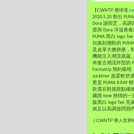
【CWNTP 應瑋漢 
c
2020.5.20 祭
Dora 謝雨芝，高調
晉與 Dora 洋
PUMA 黑白 log
玩復刻潮鞋的 PUMA
及皮革大膽拼接，鞋底
機能注入潮流底蘊。把握
有復古潮流外型的 PU
Formstrip 簡約
sockliner
更是 PUMA X-
欽選在鞋後跟點綴搶眼
藏跳 tone 熱情的
版黑白 logo Te
就足以高調放閃我
 ( CWNTP 華人世界