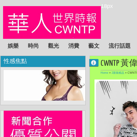
18px
娛樂
時尚
觀光
消費
藝文
流行話題
性感焦點
CWNTP 黃
Home
»
2新裝精品
»
CWNT