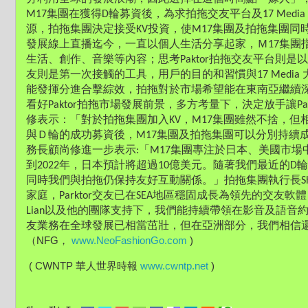
M17集團在獲得D輪募資後，為求拍拖交友平台及17 Med
源，拍拖集團決定接受KV投資，使M17集團及拍拖集團同時獲得最
發展線上直播迄今，一直以個人生活分享起家，Ｍ17集團指出，
生活、創作、音樂等內容；思考Paktor拍拖交友平台則
友則是第一次接觸的工具，用戶的目的和習慣與17 Medi
能發揮分進合擊綜效，拍拖對於市場希望能在東南亞繼續
看好Paktor拍拖市場發展前景，多方考量下，決定放手讓Pa
修表示：「對於拍拖集團加入KV，M17集團雖然不捨，但
與Ｄ輪的成功募資後，M17集團及拍拖集團可以分別持續成
務長顧尚修進一步表示:「M17集團專注於日本、美國市場
到2022年，日本預計將超過10億美元。隨著我們最近的
同時我們與拍拖仍保持友好互動關係。」拍拖集團執行長Shn 
家庭，Parktor交友已在SEA地區穩固成長為領先的交友軟體，
Lian以及他的團隊支持下，我們能持續帶領在影音及語音
友業務在全球發展已相當茁壯，但在亞洲部分，我們相信
（NFG， 
www.NeoFashionGo.com
 )
 ( CWNTP 華人世界時報 
www.cwntp.net
 )