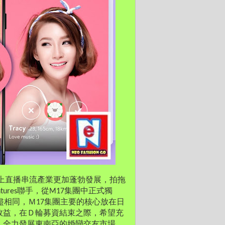
上直播串流產業更加蓬勃發展，拍拖
ntures聯手，從M17集團中正式獨
不盡相同，Ｍ17集團主要的核心放在日
效益，在Ｄ輪募資結束之際，希望充
，全力發展東南亞的婚戀交友市場。