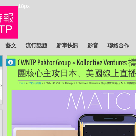
18px
藝文
流行話題
新車快訊
影音
聯絡合作
CWNTP Paktor Group × Kollective 
團核心主攻日本、美國線上直
Home
»
2電玩網路
»
CWNTP Paktor Group × Kollective Ventures 攜手強攻東南亞 