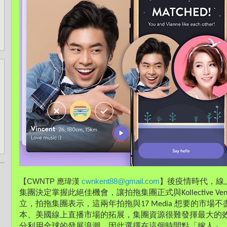
【CWNTP 應瑋漢 
cwnkent88@gmail.com
】
後疫情時代，線
集團決定掌握此絕佳機會，讓拍拖集團正式與Kollective Ve
立，拍拖集團表示，這兩年拍拖與17 Media 想要的市場
本、美國線上直播市場的拓展，集團資源很難發揮最大的
分利用全球的發展浪潮，因此選擇在這個時間點「嫁人」