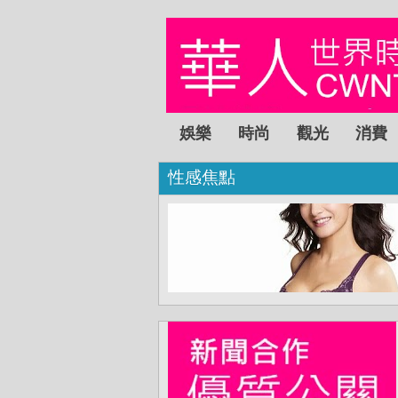
娛樂
時尚
觀光
消費
性感焦點