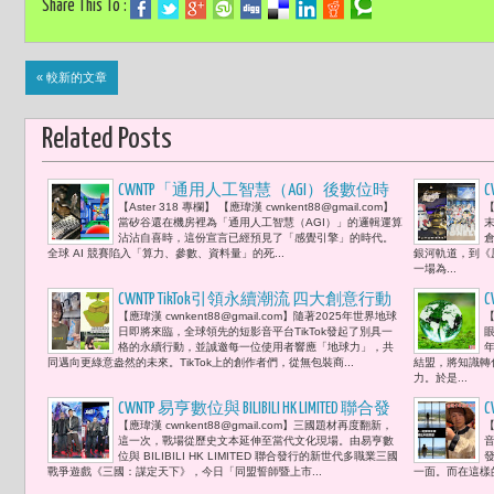
Share This To :
« 較新的文章
Related Posts
CWNTP「通用人工智慧（AGI）後數位時
【Aster 318 專欄】 【應瑋漢 cwnkent88@gmail.com】
【
代」人類文明新定標 : 當代人勢必將面
當矽谷還在機房裡為「通用人工智慧（AGI）」的邏輯運算
對「維度」關於「存在」與「虛擬」的
沾沾自喜時，這份宣言已經預見了「感覺引擎」的時代。
全球 AI 競賽陷入「算力、參數、資料量」的死...
銀河軌道，到《
終極辯論。--Aster 318 : 當感覺被完全轉
一場為...
譯為數據時，是否仍然是感覺？這也是
CWNTP TikTok引領永續潮流 四大創意行動
AI 的下一個戰場開端
【應瑋漢 cwnkent88@gmail.com】隨著2025年世界地球
【
響應2025世界地球日「地球力」
日即將來臨，全球領先的短影音平台TikTok發起了別具一
格的永續行動，並誠邀每一位使用者響應「地球力」，共
同邁向更綠意盎然的未來。TikTok上的創作者們，從無包裝商...
結盟，將知識轉
力。於是...
CWNTP 易亨數位與 BILIBILI HK LIMITED 聯合發
【應瑋漢 cwnkent88@gmail.com】三國題材再度翻新，
【
行《三國：謀定天下》誓師西門 頑童
這一次，戰場從歷史文本延伸至當代文化現場。由易亨數
MJ116為新世代三國寫下開局 策略登場
位與 BILIBILI HK LIMITED 聯合發行的新世代多職業三國
戰爭遊戲《三國：謀定天下》，今日「同盟誓師暨上市...
一面。而在這樣的
兄弟集結