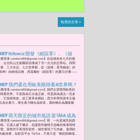
較舊的文章 »
CWNTP HoYoverse 開發《絕區零》、《崩
應瑋漢 cwnkent88@gmail.com】在這個炎炎七月的週
壞：星穹鐵道》、《原神》3款作品 銀
末，台北松山文創園區彷彿成了另一次元的交界站。四間
河快閃祭 當夏日熱浪撞上異世界 松菸
倉庫、三大作品、七大世界觀，從《崩壞：星穹鐵道》的
原神》的納塔試煉，再落腳於《絕區零》的夏日沙灘——
成為玩家的宇宙集會所 風雨無阻
CWNTP 我們還在用歐美眼睛看AI世界嗎？
應瑋漢 cwnkent88@gmail.com】我們太習慣用歐美的
眼睛看世界。不是因為它永遠正確，而是因為過去一百多
年，它曾經有效。從工業革命開始，西方科學與資本主義
化為生產力，將生產力轉化為財富，最終轉化為國家權
CWNTP 雨天限定的城市低語 當 TikTok 成為
應瑋漢 cwnkent88@gmail.com】雨，一向是城市的調
你文化散步的嚮導 一起美術館走讀、磚
音師。它讓人緩下腳步，也讓那些被晴天忽略的角落悄悄
廠探險、老屋尋寶、書店漫步
發聲。當晴空不再理所當然，城市展現了它內斂、溫潤的
氣候裡，短影音平台 TikTok，不再只是「舞蹈與轉場...