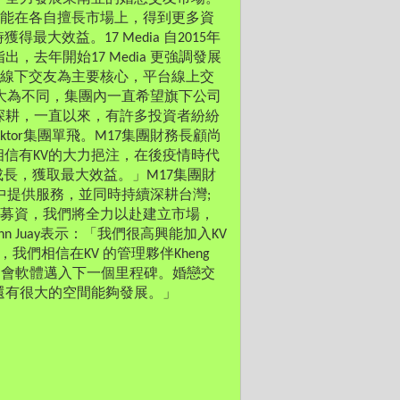
ia 能在各自擅長市場上，得到更多資
大效益。17 Media 自2015年
去年開始17 Media 更強調發展
是以線下交友為主要核心，平台線上交
a 大為不同，集團內一直希望旗下公司
深耕，一直以來，有許多投資者紛紛
ktor集團單飛。M17集團財務長顧尚
相信有KV的大力挹注，在後疫情時代
長，獲取最大效益。」M17集團財
中提供服務，並同時持續深耕台灣; 
D輪募資，我們將全力以赴建立市場，
Juay表示：「我們很高興能加入KV 
我們相信在KV 的管理夥伴Kheng 
約會軟體邁入下一個里程碑。婚戀交
還有很大的空間能夠發展。」