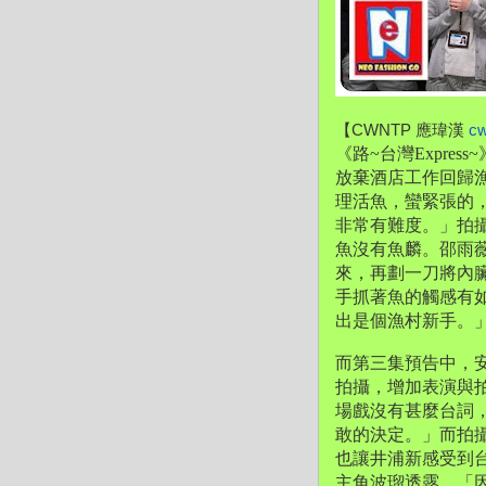
【CWNTP 應瑋漢 
c
《路~台灣Express~
放棄酒店工作回歸
理活魚，
蠻緊張的
非常有難度。」
拍
魚沒有魚麟。邵雨
來，再劃一刀將內
手抓著魚的觸感有
出是個漁村新手。
而第三集預告中，安
拍攝，增加表演與
場戲沒有甚麼台詞
敢的決定。」而拍
也讓井浦新感受到
主角波瑠透露，「