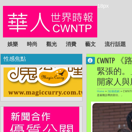
18px
娛樂
時尚
觀光
消費
藝文
流行話題
性感焦點
CWNTP 
緊張的。
開家人與
Home
»
2綜藝戲劇
»
CWN
是最難詮釋的部分。」