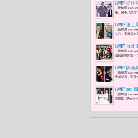
CWNTP
【應瑋漢 cwn
實驗 「真
路。他不只談房地
CWNTP
【應瑋漢 cwn
們可以用更
艾莎、安娜與布魯
CWNTP
【應瑋漢 cwn
新北國王隊啦
涸的靈魂開鑿一
有任何一個
CWNTP 陳漢
【應瑋漢 cwn
House Ta
穿得華麗，而是在
CWNTP 2
【應瑋漢 cwnk
婆」、雷嘉汭
懼樂部（Festival
員）等藝人齊