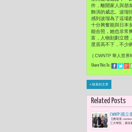
作，離開家人與朋
飾演的威志。波瑠
感到波瑠為了這場
十分興奮能與日本
能合照，
她也非常爽
富，人物刻劃立體
度居高不下，不少
 ( CWNTP 華人世界
Share This To :
« 較新的文章
Related Posts
CWNTP
【應瑋漢 cwnk
（本名呂馥
三大學院，展現