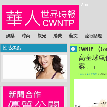
18px
娛樂
時尚
觀光
消費
藝文
流行話題
性感焦點
CWNTP 《
高全球氣
案。」
Home
»
2新裝精品
»
CWNT