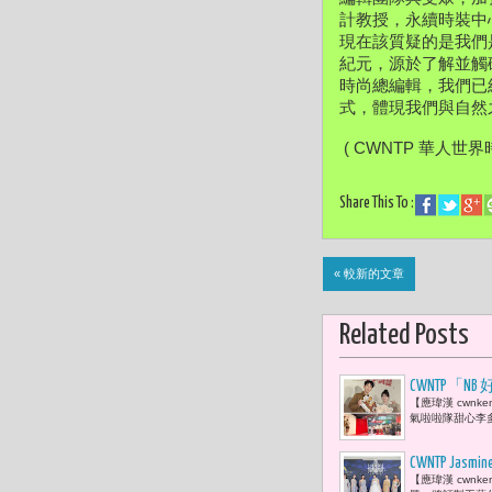
計教授，永續時裝中心主
現在該質疑的是我們
紀元，源於了解並觸
時尚總編輯，我們已
式，體現我們與自然
 ( CWNTP 華人世界
Share This To :
« 較新的文章
Related Posts
CWNTP「
【應瑋漢 cwnk
氣啦啦隊甜心李多
CWNTP J
【應瑋漢 cwnken
容、李翊君