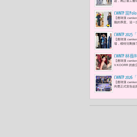
題，將訂製工藝化
Lumière，Le G
CWNTP 當P
【應瑋漢 cwn
籤的厚度。這一次，Po
CWNTP 2
【應瑋漢 cwn
邀約臺灣設計師
場，模特兒剛換
​CWNTP
【應瑋漢 cwn
連忙於《浪
V.KOORR 的創
CWNTP 2
【應瑋漢 cwn
芯儀與温昇
尚獎正式宣告起