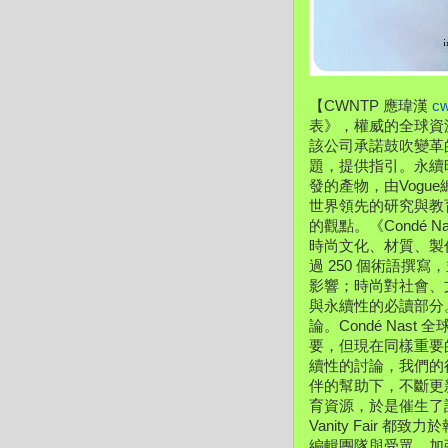
【CWNTP 應瑋漢 
c
表》，權威的全球資
該公司承諾鼓吹變革
題，提供指引。永續時
發的產物，由Vog
世界領先的研究與教育
的觀點。《Condé
時尚文化、材質、製
過 250 個術語
影響；時尚對社會、
與永續性的必讀部分
論。Condé Nast
要，但現在同樣重要
續性的討論，我們的
伴的幫助下，不斷更
育資源，於是催生了該詞彙
Vanity Fai
編輯團隊與受眾，加