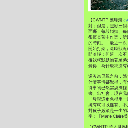
【CWNTP 應瑋漢 
c
對；但是，照顧三個
面哪！每段婚姻、每
很擅長苦中作樂，所
的時刻。「最近一次
開始打架，這時狀況
間冷靜；但這一次不
後我就默默抱著弟弟
覺得，為什麼我沒有辦法
還沒當母親之前，隋
什麼事情都覺得，有
待事物已然雲淡風輕，
書、出社會，現在我
「母親這角色得用一
擁有就可以擁有、不
對孩子必須是一生的
字：【Marie Clai
 ( CWNTP 華人世界