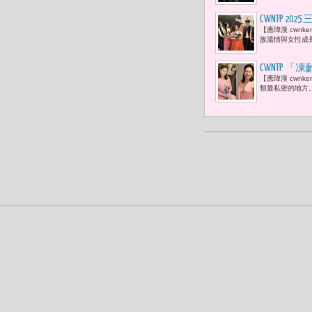
CWNTP 
【應瑋漢 cwn
培》三部重
族溫情與女性成
慈等都親臨
CWNTP
【應瑋漢 cwn
革命，
類最私密的地方