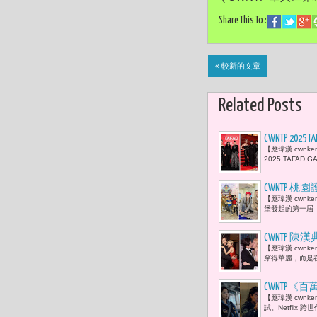
Share This To :
« 較新的文章
Related Posts
CWNTP 20
【應瑋漢 cwn
「針織教母
2025 TAFA
CWNTP
【應瑋漢 cwn
驅車競技並
堡發起的第一屆
CWNTP 陳漢
【應瑋漢 cwn
House Ta
穿得華麗，而是在
CWNTP
【應瑋漢 cwn
翰）揭開網
試。Netflix