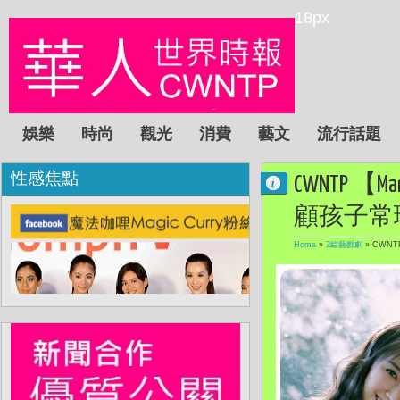
18px
娛樂
時尚
觀光
消費
藝文
流行話題
性感焦點
CWNTP 【
顧孩子常
Home
»
2綜藝戲劇
»
CWNT