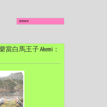
樂當白馬王子 Akemi：
」