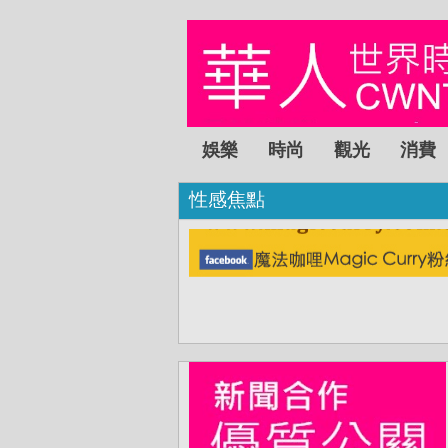
娛樂
時尚
觀光
消費
性感焦點