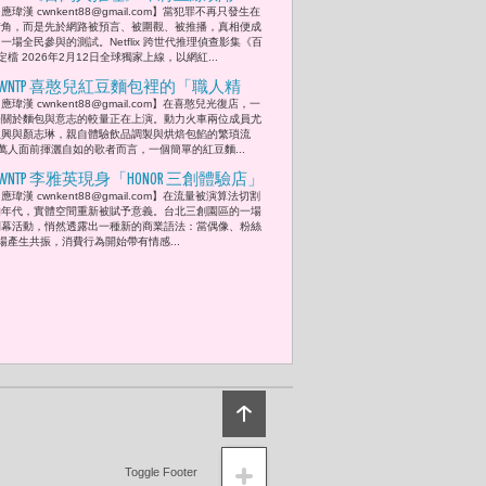
應瑋漢 cwnkent88@gmail.com】當犯罪不再只發生在
健、婁峻碩、李霈瑜、王柏傑、李李
街角，而是先於網路被預言、被圍觀、被推播，真相便成
仁、曾文翰（阿翰）揭開網紅世代的真
一場全民參與的測試。Netflix 跨世代推理偵查影集《百
檔 2026年2月12日全球獨家上線，以網紅...
相試煉
CWNTP 喜憨兒紅豆麵包裡的「職人精
應瑋漢 cwnkent88@gmail.com】在喜憨兒光復店，一
神」動力火車尤秋興與顏志琳自認考照
場關於麵包與意志的較量正在上演。動力火車兩位成員尤
程度只有駕照等級 慘敗大喊「加場演唱
秋興與顏志琳，親自體驗飲品調製與烘焙包餡的繁瑣流
萬人面前揮灑自如的歌者而言，一個簡單的紅豆麵...
會容易多」
CWNTP 李雅英現身「HONOR 三創體驗店」
應瑋漢 cwnkent88@gmail.com】在流量被演算法切割
城市情感價值的精準實驗「品牌不再只
的年代，實體空間重新被賦予意義。台北三創園區的一場
依賴曝光次數，而是透過具體互動建立
開幕活動，悄然透露出一種新的商業語法：當偶像、粉絲
場產生共振，消費行為開始帶有情感...
情感記憶。」
Toggle Footer