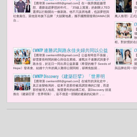
【應瑋漢 cwnkent88@gmail.com】在一個房價超越理
【
遇見「社會意識」-- 網紅TED、愛莉莎莎
想、通膨追趕夢想的年代，「35線上賞屋」的創辦人TED
與瑀熙的跨界實驗 「真正的投資，不僅
選擇以行動開出一條新路。他不只談房地產，也談夢想與
了
社會責任。當他宣布旗下品牌「大囍聚地產」攜手國際開發商DAMAC與
萬人推理》正式定
是買下一座城市，而是讓城市學會溫
台...
柔。」
【
程。對於慣於在
CWNTP 連勝武與路永佳夫婦共同以公益
【應瑋漢 cwnkent88@gmail.com】公益有時並不張揚，
【
新書《希望的種子》為孩子種下希望 帶
卻需要長時間的耐心與信念累積。連戰次子連勝武與妻子
動曲艾玲、黃嘉千、聶雲、小刀、廖家
路永佳，於近日一同出席公益新書《希望的種子 Seeds of
Hope》發表會。結婚十六年的兩人難得公開同框，卻將焦點留...
與品牌在同一現
儀、張齡予與徐裕明（Akin）眾好友把
時間寫成善意
CWNTP Discovery 《建築巨擘》「世界明
【應瑋漢 cwnkent88@gmail.com】在城市的演化史中，
珠」耐震能力達0.41G 不只是豪宅 「地
真正改變格局的，從來不是那些被高調宣傳的口號，而是
上是資產的高度，地下是安全的深
那些被埋入地底、無聲運作的結構工程。當Discovery 頻道
推出《建築巨擘：世界明珠》，這不僅是一部關於建築的紀錄片，...
度。」