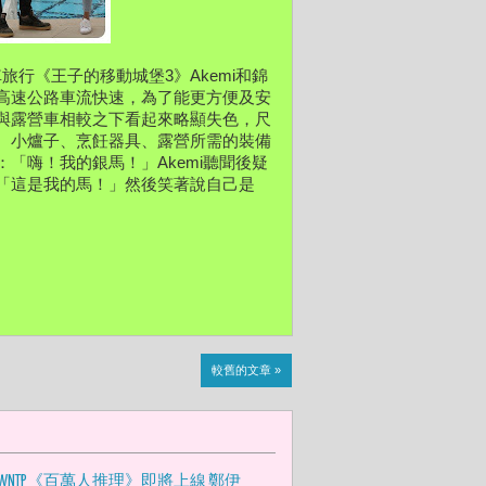
旅行《王子的移動城堡3》Akemi和錦
高速公路車流快速，為了能更方便及安
與露營車相較之下看起來略顯失色，尺
、小爐子、烹飪器具、露營所需的裝備
「嗨！我的銀馬！」Akemi聽聞後疑
「這是我的馬！」然後笑著說自己是
較舊的文章 »
CWNTP《百萬人推理》即將上線 鄭伊