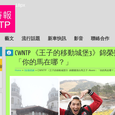
18px
藝文
流行話題
新車快訊
影音
聯絡合作
CWNTP 《王子的移動城堡3》錦榮
「你的馬在哪？」
Home
»
2綜藝戲劇
»
CWNTP 《王子的移動城堡3》錦榮樂當白馬王子 Akemi：「你的馬在哪？