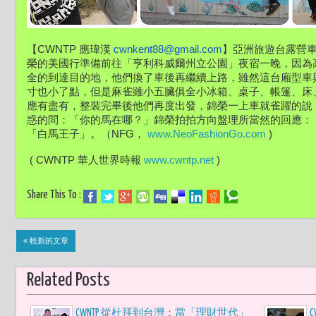
【CWNTP 應瑋漢 
cwnkent88@gmail.com
】亞洲旅遊台露營車
榮的美國行準備前往「亨利科威爾州立公園」夜宿一晚，因為
全的到達目的地，他們換了車後再繼續上路，雖然這台廂型車
寸也小了點，但是麻雀雖小五臟俱全小冰箱、桌子、帳篷、床
應有盡有，整裝完畢後他們再度出發，錦榮一上車就雀躍的說：
惑的問：「你的馬在哪？」錦榮拍拍方向盤理所當然的回應：
「白馬王子」。（NFG， 
www.NeoFashionGo.com
 )
 ( CWNTP 華人世界時報 
www.cwntp.net
 )
Share This To :
« 較新的文章
Related Posts
CWNTP 從杜拜到台灣：當「理財世代」