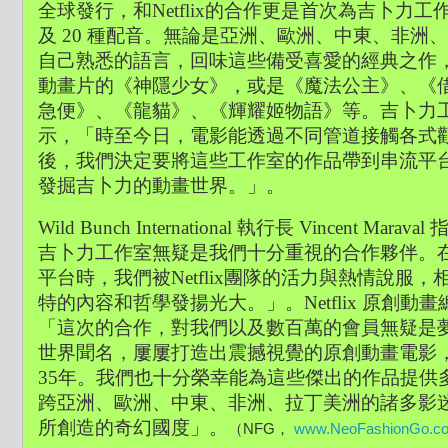
全球發行，和Netflix的合作更是首次為吉卜力工
及 20 種配音。無論是亞洲、歐洲、中東、非洲
自己熟悉的語言，回味這些備受喜愛的經典之作
動畫片的《神隱少女》，或是《魔法公主》、《
急便》、《龍貓》、《輝耀姬物語》等。吉卜力
示，「時至今日，電影能透過不同管道接觸各式
後，我們決定要將這些工作室的作品帶到串流平
發掘吉卜力的動畫世界。」。
Wild Bunch International 執行長 Vincent
吉卜力工作室無疑是我們十分重視的合作夥伴。
平台時，我們被Netflix團隊的活力與熱情說服
特的內容和哲學發揚光大。」。Netflix 原創動畫總監 A
「這次的合作，對我們以及數百萬的會員無疑是
世界聞名，屢屢打造出震撼視覺的原創動畫電影
35年。我們也十分榮幸能為這些傑出的作品提供
跨亞洲、歐洲、中東、非洲、拉丁美洲的諸多影
所創造的奇幻國度」。
（NFG， 
www.NeoFashionGo.c