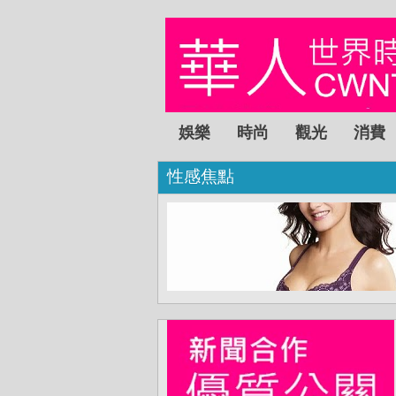
娛樂
時尚
觀光
消費
性感焦點