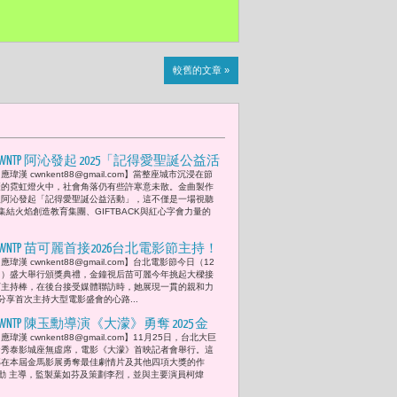
較舊的文章 »
CWNTP 阿沁發起 2025「記得愛聖誕公益活
應瑋漢 cwnkent88@gmail.com】當整座城市沉浸在節
動」集結火焰創造教育集團、GIFTBACK 與
慶的霓虹燈火中，社會角落仍有些許寒意未散。金曲製作
紅心字會力量溫暖串聯 韓國男團 Click-B
人阿沁發起「記得愛聖誕公益活動」，這不僅是一場視聽
集結火焰創造教育集團、GIFTBACK與紅心字會力量的
主唱金泰亨與韓國勵齊女孩創辦人金泰
汎驚喜現身
CWNTP 苗可麗首接2026台北電影節主持！
應瑋漢 cwnkent88@gmail.com】台北電影節今日（12
化身「典禮服務生」瘋狂Google做功
日）盛大舉行頒獎典禮，金鐘視后苗可麗今年挑起大樑接
課、認人認到評審主席 簡國彥性感禮服
下主持棒，在後台接受媒體聯訪時，她展現一貫的親和力
分享首次主持大型電影盛會的心路...
秀美背搭配「驚人天價」六千萬翡儷珠
寶 感謝郁芳姐
CWNTP 陳玉勳導演《大濛》勇奪 2025 金
應瑋漢 cwnkent88@gmail.com】11月25日，台北大巨
馬影展最佳劇情首映會 柯煒林、方郁
蛋秀泰影城座無虛席，電影《大濛》首映記者會舉行。這
婷、9m88、曾敬驊、劉冠廷等同台亮相
部在本屆金馬影展勇奪最佳劇情片及其他四項大獎的作
勳 主導，監製葉如芬及策劃李烈，並與主要演員柯煒
票房破5億 李烈、葉如芬與9m88將穿上