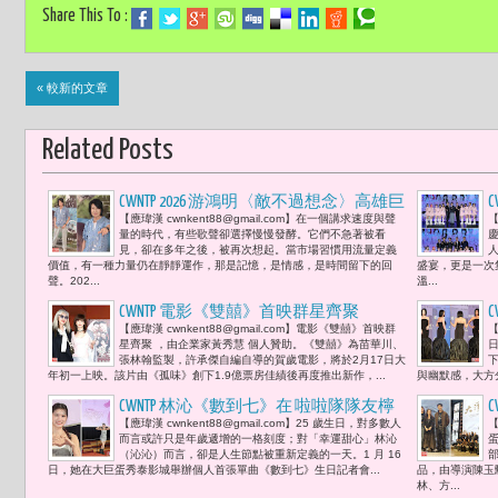
Share This To :
« 較新的文章
Related Posts
CWNTP 2026 游鴻明〈敵不過想念〉高雄巨
【應瑋漢 cwnkent88@gmail.com】在一個講求速度與聲
【
蛋演唱會 當想念成為門票 唱給時間聽
量的時代，有些歌聲卻選擇慢慢發酵。它們不急著被看
的聲音 「有些歌，不會過時，只是會被
見，卻在多年之後，被再次想起。當市場習慣用流量定義
價值，有一種力量仍在靜靜運作，那是記憶，是情感，是時間留下的回
盛宴，更是一次
再次想起。」
聲。202...
溫...
CWNTP 電影《雙囍》首映群星齊聚
【應瑋漢 cwnkent88@gmail.com】電影《雙囍》首映群
【
星齊聚 ，由企業家黃秀慧 個人贊助。《雙囍》為苗華川、
張林翰監製，許承傑自編自導的賀歲電影，將於2月17日大
年初一上映。該片由《孤味》創下1.9億票房佳績後再度推出新作，...
與幽默感，大方
CWNTP 林沁《數到七》在 啦啦隊隊友檸
【應瑋漢 cwnkent88@gmail.com】25 歲生日，對多數人
【
檬與奶昔見證啟程 25歲生日這一天 把夢
而言或許只是年歲遞增的一格刻度；對「幸運甜心」林沁
想唱成現實
（沁沁）而言，卻是人生節點被重新定義的一天。1 月 16
日，她在大巨蛋秀泰影城舉辦個人首張單曲《數到七》生日記者會...
品，由導演陳玉
林、方...