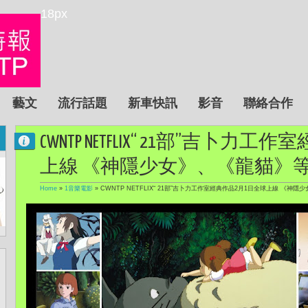
18px
藝文
流行話題
新車快訊
影音
聯絡合作
CWNTP NETFLIX“ 21部”吉卜
上線 《神隱少女》、《龍貓》等
Home
»
1音樂電影
»
CWNTP NETFLIX“ 21部”吉卜力工作室經典作品2月1日全球上線 《神