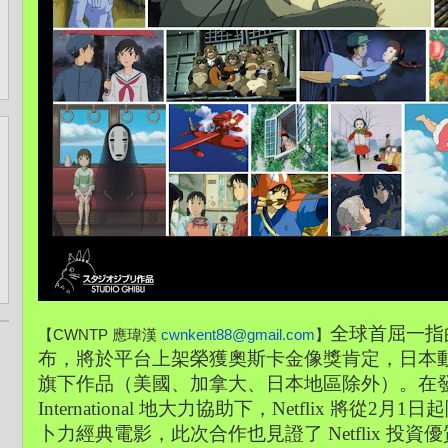
全球首屈一指的網
【CWNTP 應瑋漢 
cwnkent88@gmail.com
】
布，將於平台上架榮獲奧斯卡金像獎肯定，日本
旗下作品（美國、加拿大、日本地區除外）。在發行夥伴 
International 地大力協助下，Netflix 將從2
卜力經典電影，此次合作也見證了 Netflix 投