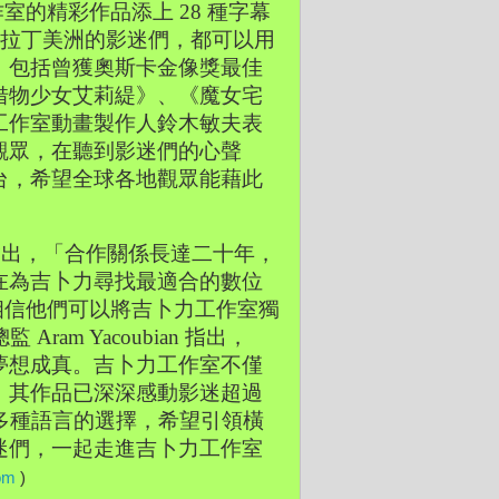
作室的精彩作品添上 28 種字幕
、拉丁美洲的影迷們，都可以用
，包括曾獲奧斯卡金像獎最佳
借物少女艾莉緹》、《魔女宅
工作室動畫製作人鈴木敏夫表
觀眾，在聽到影迷們的心聲
台，希望全球各地觀眾能藉此
 Maraval 指出，「合作關係長達二十年，
在為吉卜力尋找最適合的數位
，相信他們可以將吉卜力工作室獨
ram Yacoubian 指出，
夢想成真。吉卜力工作室不僅
，其作品已深深感動影迷超過
多種語言的選擇，希望引領橫
迷們，一起走進吉卜力工作室
om
 )